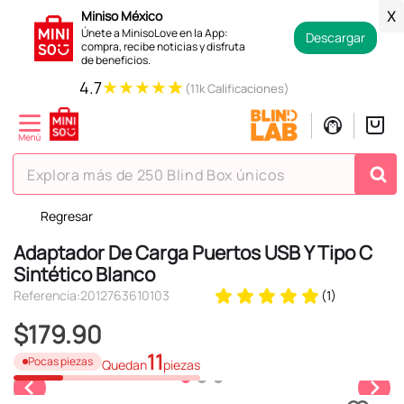
Miniso México
X
Únete a MinisoLove en la App:
Descargar
compra, recibe noticias y disfruta
de beneficios.
★
★
★
★
★
4.7
(11k Calificaciones)
Explora más de 250 Blind Box únicos
Regresar
TÉRMINOS MÁS BUSCADOS
Adaptador De Carga Puertos USB Y Tipo C
1
.
hello kitty
Sintético Blanco
2
.
spiderman
Referencia
:
2012763610103
(
1
)
3
.
peluche
$
179
.
90
4
.
osito cariñosito
11
Pocas piezas
Quedan
piezas
5
.
llaveros