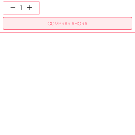
SÍGUENOS EN
COMPRAR AHORA
SECCIONES
SOPORTE
SERVICIOS
NOSOTROS
MÉTODOS DE PAGO
Miniso México. Todos los derechos reservados © 2026
Términos y Condiciones
Aviso de Privacidad