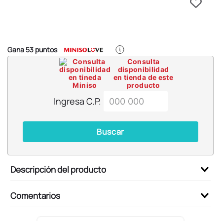
6
.
blind box
7
.
pokemon
8
.
bts
Gana
53
puntos
9
.
chiikawas
Consulta
disponibilidad
10
.
cosmetiquera
en tienda de este
producto
Ingresa C.P.
Buscar
Descripción del producto
Comentarios