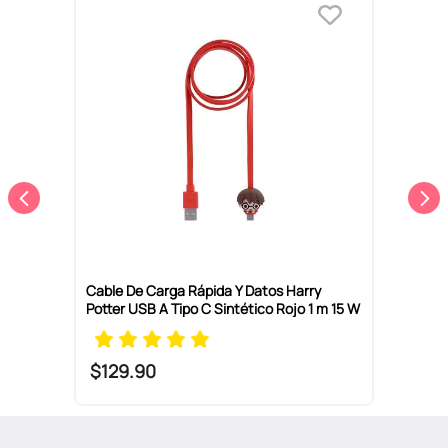
C
B
o
Cable De Carga Rápida Y Datos Harry
Potter USB A Tipo C Sintético Rojo 1 m 15 W
$
129
.
90