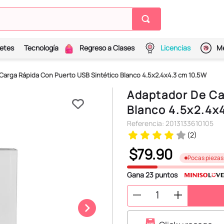
etes
Tecnología
Regreso a Clases
Licencias
Me
Carga Rápida Con Puerto USB Sintético Blanco 4.5x2.4x4.3 cm 10.5W
Adaptador De Ca
Blanco 4.5x2.4x
Referencia
:
2013133610105
(
2
)
$
79
.
90
Pocas piezas
Gana
23
puntos