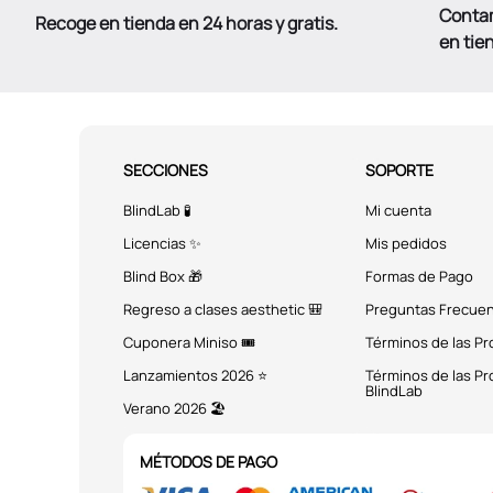
Conta
Recoge en tienda en 24 horas y gratis.
en tie
SECCIONES
SOPORTE
BlindLab 🧪
Mi cuenta
Licencias ✨
Mis pedidos
Blind Box 🎁
Formas de Pago
Regreso a clases aesthetic 🎒
Preguntas Frecue
Cuponera Miniso 🎟️
Términos de las P
Lanzamientos 2026 ⭐
Términos de las P
BlindLab
Verano 2026 🏖️
MÉTODOS DE PAGO