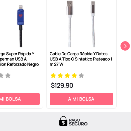
rga Super Rápida Y
Cable De Carga Rápida Y Datos
Cabl
uperman USB A
USB A Tipo C Sintético Plateado 1
Sin
ilon Reforzado Negro
m 27 W
$
129
.
90
$
1
 MI BOLSA
A MI BOLSA