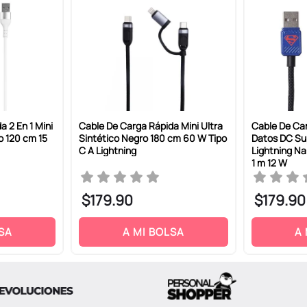
 2 En 1 Mini
Cable De Carga Rápida Mini Ultra
Cable De Ca
o 120 cm 15
Sintético Negro 180 cm 60 W Tipo
Datos DC S
C A Lightning
Lightning Na
1 m 12 W
$
179
.
90
$
179
.
90
SA
A MI BOLSA
A