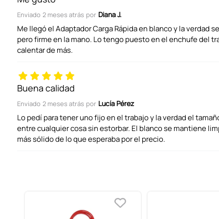
Diana J.
Enviado
2 meses atrás
por
Califica el producto de 1 a 5 estrellas
Me llegó el Adaptador Carga Rápida en blanco y la verdad se
pero firme en la mano. Lo tengo puesto en el enchufe del tra
calentar de más.
Tu nombre
Buena calidad
Dirección de email
Lucía Pérez
Enviado
2 meses atrás
por
Lo pedí para tener uno fijo en el trabajo y la verdad el tamaño
entre cualquier cosa sin estorbar. El blanco se mantiene limp
Escribe un comentario
más sólido de lo que esperaba por el precio.
ENVIAR COMENTARIO