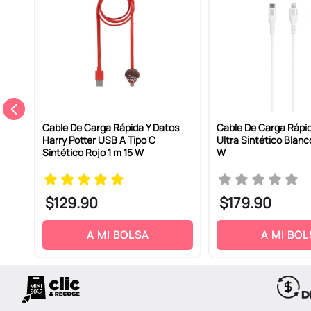
Cable De Carga Rápida Y Datos
Cable De Carga Rápida
Harry Potter USB A Tipo C
Ultra Sintético Blanc
Sintético Rojo 1 m 15 W
W
$
129
.
90
$
179
.
90
A MI BOLSA
A MI BOL