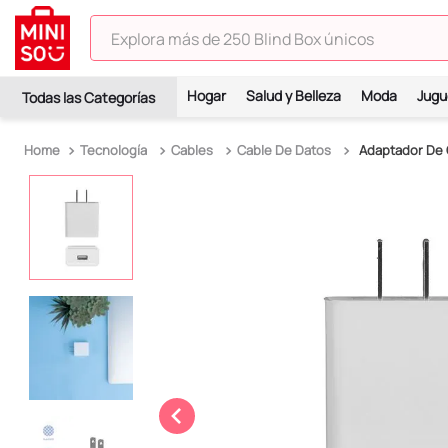
Explora más de 250 Blind Box únicos
TÉRMINOS MÁS BUSCADOS
Hogar
Salud y Belleza
Moda
Jugu
1
.
hello kitty
2
.
spiderman
Tecnología
Cables
Cable De Datos
Adaptador De 
3
.
peluche
4
.
osito cariñosito
5
.
blind box
6
.
llaveros
7
.
pokemon
8
.
bts
9
.
toy story
10
.
chiikawas