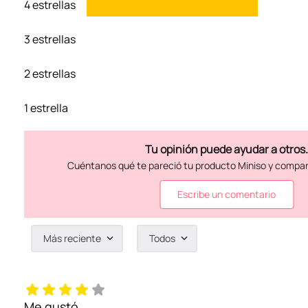
4 estrellas
3 estrellas
2 estrellas
1 estrella
Escribe un comentario
Más reciente
Todos
Agregar comentario
Título
Me gustó