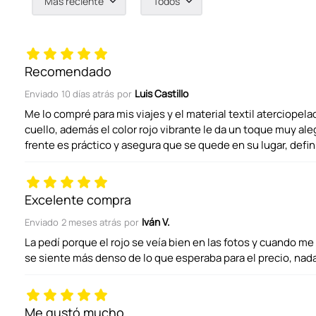
Más reciente
Todos
Agregar comentario
Título
Recomendado
Luis Castillo
Enviado
10 días atrás
por
Califica el producto de 1 a 5 estrellas
Me lo compré para mis viajes y el material textil aterciope
cuello, además el color rojo vibrante le da un toque muy ale
frente es práctico y asegura que se quede en su lugar, defin
Tu nombre
Excelente compra
Dirección de email
Iván V.
Enviado
2 meses atrás
por
La pedí porque el rojo se veía bien en las fotos y cuando me ll
se siente más denso de lo que esperaba para el precio, nada 
Escribe un comentario
Me gustó mucho