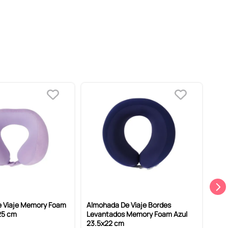
 Viaje Memory Foam
Almohada De Viaje Bordes
Almo
25 cm
Levantados Memory Foam Azul
Gris
23.5x22 cm