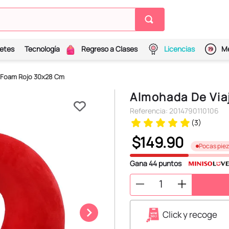
etes
Tecnología
Regreso a Clases
Licencias
Me
 Foam Rojo 30x28 Cm
Almohada De Vi
Referencia
:
2014790110106
(
3
)
$
149
.
90
Pocas pie
Gana
44
puntos
Click y recoge