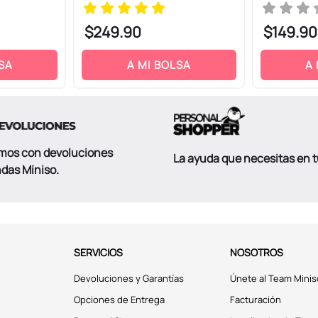
$
249
.
90
$
149
.
90
SA
A MI BOLSA
A
mos con devoluciones
La ayuda que necesitas en 
ndas Miniso.
SERVICIOS
NOSOTROS
Devoluciones y Garantías
Únete al Team Minis
Opciones de Entrega
Facturación