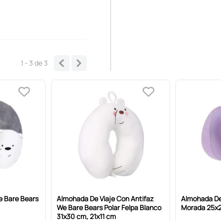
1 - 3
de
3
e Bare Bears
Almohada De Viaje Con Antifaz
Almohada De
We Bare Bears Polar Felpa Blanco
Morada 25x
31x30 cm, 21x11 cm