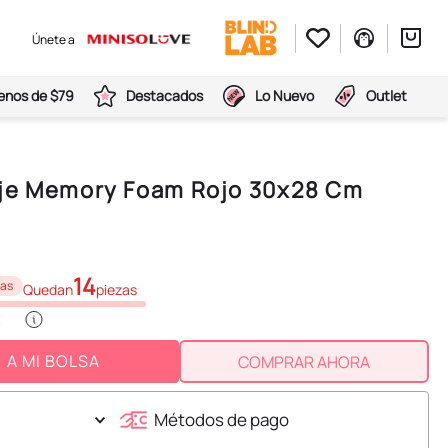
Únete a
nos de $79
Destacados
Lo Nuevo
Outlet
aje Memory Foam Rojo 30x28 Cm
14
zas
Quedan
piezas
A MI BOLSA
COMPRAR AHORA
Métodos de pago