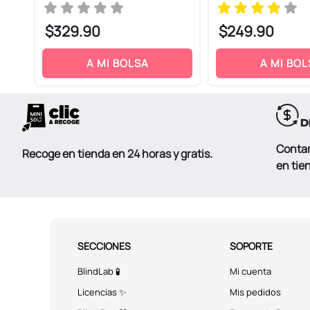
$
329
.
90
$
249
.
90
A MI BOLSA
A MI BOL
Conta
Recoge en tienda en 24 horas y gratis.
en tie
SECCIONES
SOPORTE
BlindLab 🧪
Mi cuenta
Licencias ✨
Mis pedidos