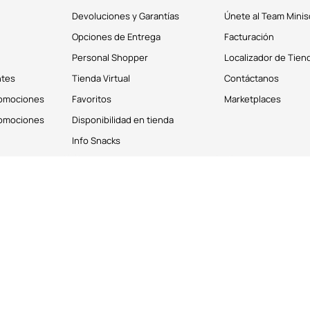
Devoluciones y Garantías
Únete al Team Minis
Opciones de Entrega
Facturación
Personal Shopper
Localizador de Tien
ntes
Tienda Virtual
Contáctanos
romociones
Favoritos
Marketplaces
romociones
Disponibilidad en tienda
Info Snacks
derechos reservados © 2026
Términos y Condiciones
os personales de los clientes. Puedes deshabilitar estas cookies desde la 