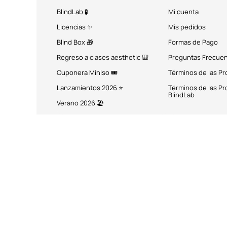
BlindLab 🧪
Mi cuenta
Licencias ✨
Mis pedidos
Blind Box 🎁
Formas de Pago
Regreso a clases aesthetic 🎒
Preguntas Frecue
Cuponera Miniso 🎟️
Términos de las P
Lanzamientos 2026 ⭐
Términos de las P
BlindLab
Verano 2026 🏖️
MÉTODOS DE PAGO
Miniso México. Todos los 
Miniso.com.mx utiliza cookies a través de las que se obtienen dat