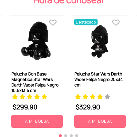
Hora de curiosear
Destacado
Peluche Con Base
Peluche Star Wars Darth
Magnética Star Wars
Vader Felpa Negro 20x34
Darth Vader Felpa Negro
cm
10.5x13.5 cm
$
299
.
90
$
329
.
90
A MI BOLSA
A MI BOLSA