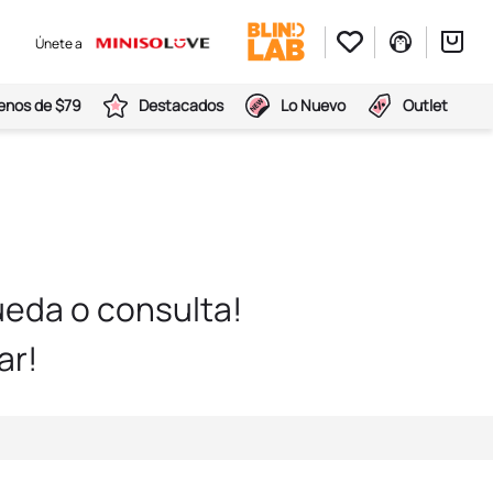
Únete a
nos de $79
Destacados
Lo Nuevo
Outlet
eda o consulta!
ar!