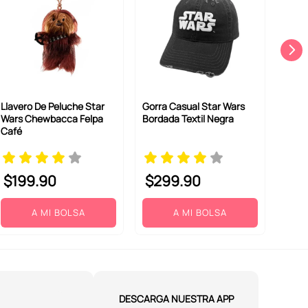
Llavero De Peluche Star
Gorra Casual Star Wars
Wars Chewbacca Felpa
Bordada Textil Negra
Café
$
199
.
90
$
299
.
90
A MI BOLSA
A MI BOLSA
DESCARGA NUESTRA APP