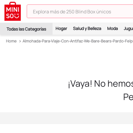
Explora más de 250 Blind Box únicos
TÉRMINOS MÁS BUSCADOS
Hogar
Salud y Belleza
Moda
Jugu
1
.
hello kitty
Almohada-Para-Viaje-Con-Antifaz-We-Bare-Bears-Pardo-Fel
2
.
spiderman
3
.
peluche
4
.
osito cariñosito
5
.
blind box
¡Vaya! No hemo
6
.
llaveros
Pe
7
.
pokemon
8
.
bts
9
.
toy story
10
.
chiikawas