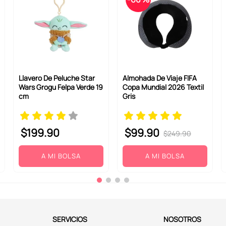
Llavero De Peluche Star
Almohada De Viaje FIFA
Wars Grogu Felpa Verde 19
Copa Mundial 2026 Textil
cm
Gris
$
199
.
90
$
99
.
90
$
249
.
90
A MI BOLSA
A MI BOLSA
SERVICIOS
NOSOTROS