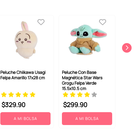
Peluche Chiikawa Usagi
Peluche Con Base
Felpa Amarillo 17x28 cm
Magnética Star Wars
Grogu Felpa Verde
15.5x10.5 cm
$
329
.
90
$
299
.
90
A MI BOLSA
A MI BOLSA