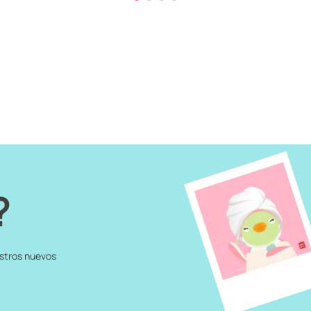
?
estros nuevos