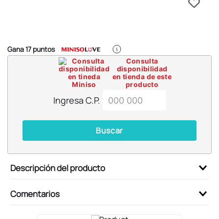
6
.
blind box
7
.
pokemon
8
.
bts
Gana
17
puntos
9
.
chiikawas
Consulta
disponibilidad
10
.
cosmetiquera
en tienda de este
producto
Ingresa C.P.
Buscar
Descripción del producto
Comentarios