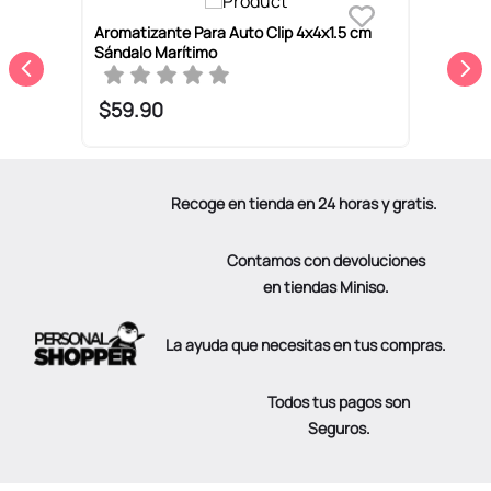
Aromatizante Para Auto Clip 4x4x1.5 cm
A
Sándalo Marítimo
M
$
59
.
90
Recoge en tienda en 24 horas y gratis.
Contamos con devoluciones
en tiendas Miniso.
La ayuda que necesitas en tus compras.
Todos tus pagos son
Seguros.