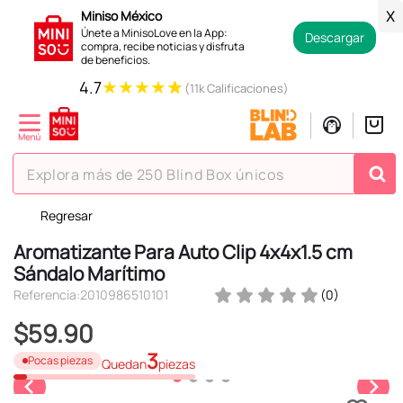
Miniso México
X
Únete a MinisoLove en la App:
Descargar
compra, recibe noticias y disfruta
de beneficios.
★
★
★
★
★
4.7
(11k Calificaciones)
Explora más de 250 Blind Box únicos
Regresar
TÉRMINOS MÁS BUSCADOS
Aromatizante Para Auto Clip 4x4x1.5 cm
1
.
hello kitty
Sándalo Marítimo
2
.
spiderman
Referencia
:
2010986510101
(
0
)
3
.
peluche
$
59
.
90
4
.
osito cariñosito
3
Pocas piezas
Quedan
piezas
5
.
llaveros