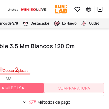
Únete a
nos de $79
Destacados
Lo Nuevo
Outlet
ble 3.5 Mm Blancos 120 Cm
2
s
Quedan
piezas
A MI BOLSA
COMPRAR AHORA
Métodos de pago