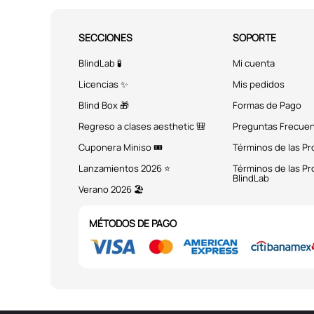
SECCIONES
SOPORTE
BlindLab 🧪
Mi cuenta
Licencias ✨
Mis pedidos
Blind Box 🎁
Formas de Pago
Regreso a clases aesthetic 🎒
Preguntas Frecue
Cuponera Miniso 🎟️
Términos de las P
Lanzamientos 2026 ⭐
Términos de las P
BlindLab
Verano 2026 🏖️
MÉTODOS DE PAGO