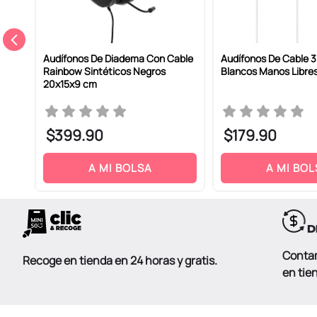
on
Audífonos De Diadema Con Cable
Audífonos De Cable 
Rainbow Sintéticos Negros
Blancos Manos Libre
20x15x9 cm
$
399
.
90
$
179
.
90
A MI BOLSA
A MI BOL
Conta
Recoge en tienda en 24 horas y gratis.
en tie