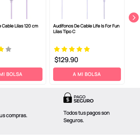
 Cable Lilas 120 cm
Audífonos De Cable Life Is For Fun
Aud
Lilas Tipo C
Inal
Sint
$
129
.
90
$
 MI BOLSA
A MI BOLSA
Todos tus pagos son
tus compras.
Seguros.