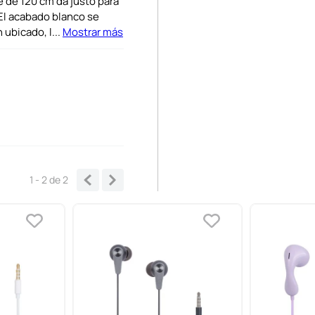
e de 120 cm da justo para
. El acabado blanco se
 ubicado, l
...
Mostrar más
1 - 2
de
2