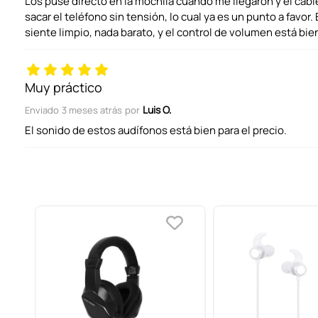
Los puse directo en la mochila cuando me llegaron y el cabl
sacar el teléfono sin tensión, lo cual ya es un punto a favor
siente limpio, nada barato, y el control de volumen está bien
Tu nombre
Muy práctico
Dirección de email
Luis O.
Enviado
3 meses atrás
por
El sonido de estos audífonos está bien para el precio.
Escribe un comentario
ENVIAR COMENTARIO