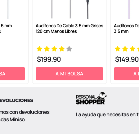
3.5 mm
Audífonos De Cable 3.5 mm Grises
Audífonos De
s
120 cm Manos Libres
3.5 mm
$
199
.
90
$
149
.
90
SA
A MI BOLSA
A
mos con devoluciones
La ayuda que necesitas en 
ndas Miniso.