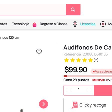
etes
Tecnología
Regreso a Clases
Licencias
Me
ancos 120 cm
Audífonos De Ca
Referencia
:
2008613510105
(
2
)
$
99
.
90
Pocas pieza
Gana
29
puntos
Click y recoge