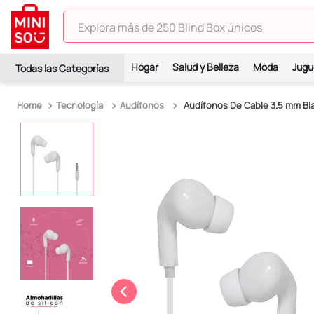
Explora más de 250 Blind Box únicos
TÉRMINOS MÁS BUSCADOS
Hogar
Salud y Belleza
Moda
Jugu
1
.
hello kitty
2
.
spiderman
Tecnología
Audífonos
Audífonos De Cable 3.5 mm Bl
3
.
peluche
4
.
osito cariñosito
5
.
blind box
6
.
pokemon
7
.
llaveros
8
.
bts
9
.
chiikawas
10
.
toy story