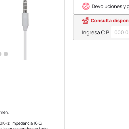
Devoluciones y 
Consulta dispon
Ingresa C.P.
umen.
20KHz, impedancia 16 O.
a llevarlos contigo en todo