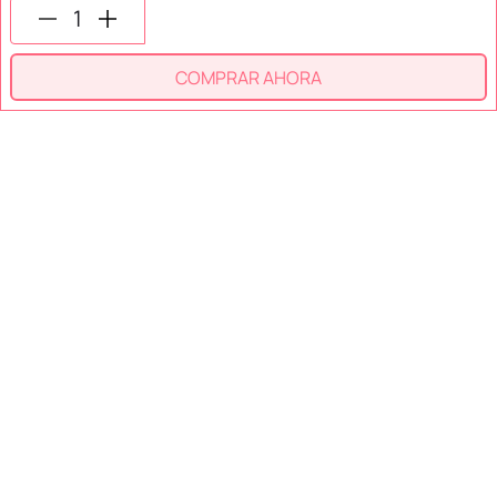
SÍGUENOS EN
COMPRAR AHORA
SECCIONES
SOPORTE
SERVICIOS
NOSOTROS
MÉTODOS DE PAGO
Miniso México. Todos los derechos reservados © 2026
Términos y Condiciones
Aviso de Privacidad