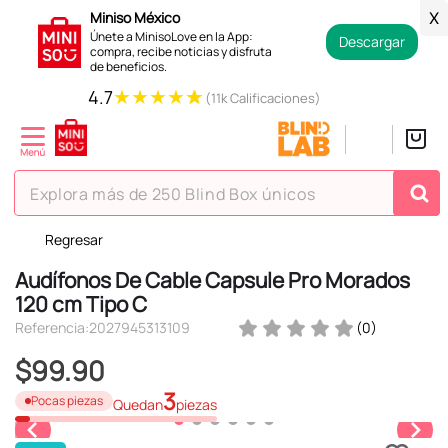
Miniso México
X
Únete a MinisoLove en la App:
Descargar
compra, recibe noticias y disfruta
de beneficios.
★
★
★
★
★
4.7
(11k Calificaciones)
Explora más de 250 Blind Box únicos
Regresar
TÉRMINOS MÁS BUSCADOS
Audífonos De Cable Capsule Pro Morados
1
.
hello kitty
120 cm Tipo C
2
.
spiderman
Referencia
:
2027945313109
(
0
)
3
.
peluche
$
99
.
90
4
.
osito cariñosito
3
Pocas piezas
Quedan
piezas
5
.
blind box