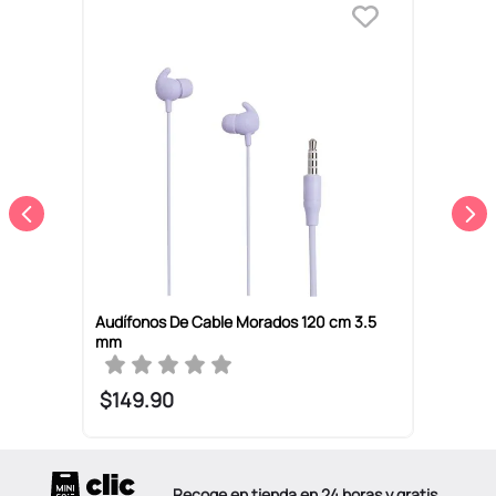
Audífonos De Cable Morados 120 cm 3.5
A
mm
1
$
149
.
90
Recoge en tienda en 24 horas y gratis.