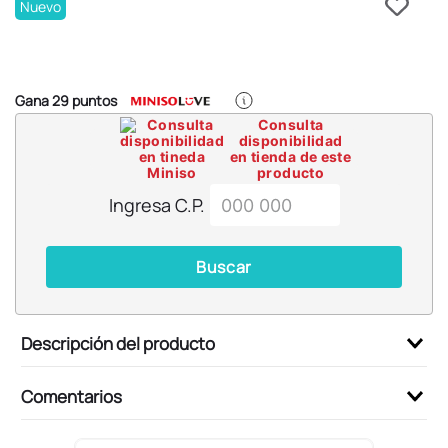
6
.
pokemon
Nuevo
7
.
llaveros
8
.
bts
Gana
29
puntos
9
.
chiikawas
Consulta
disponibilidad
10
.
toy story
en tienda de este
producto
Ingresa C.P.
Buscar
Descripción del producto
Comentarios