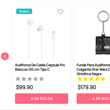
Nuevo
Audífonos De Cable Capsule Pro
Funda Para Audífono
Blancos 120 cm Tipo C
Colgante Star Wars D
Sintética Negra
$
99
.
90
$
179
.
90
A MI BOLSA
A MI BOL