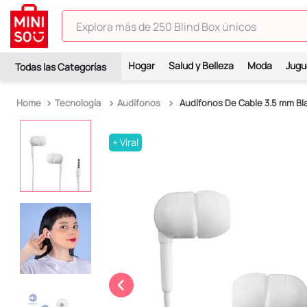
Explora más de 250 Blind Box únicos
TÉRMINOS MÁS BUSCADOS
Hogar
Salud y Belleza
Moda
Jugu
1
.
hello kitty
2
.
spiderman
Tecnología
Audífonos
Audífonos De Cable 3.5 mm Bl
3
.
peluche
+ Viral
4
.
osito cariñosito
5
.
blind box
6
.
llaveros
7
.
pokemon
8
.
bts
9
.
toy story
10
.
chiikawas