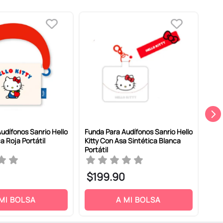
udífonos Sanrio Hello
Funda Para Audífonos Sanrio Hello
Audí
ca Roja Portátil
Kitty Con Asa Sintética Blanca
Bla
Portátil
$
199
.
90
$
1
 MI BOLSA
A MI BOLSA