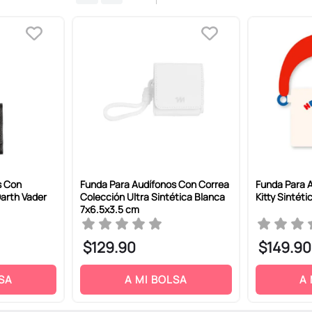
s Con
Funda Para Audífonos Con Correa
Funda Para A
arth Vader
Colección Ultra Sintética Blanca
Kitty Sintéti
7x6.5x3.5 cm
$
129
.
90
$
149
.
90
SA
A MI BOLSA
A