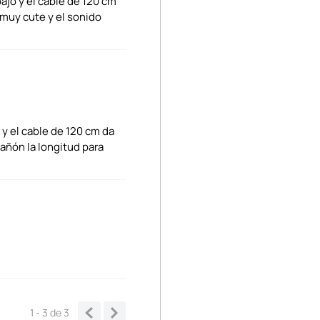
ajo y el cable de 120 cm
 muy cute y el sonido
 y el cable de 120 cm da
cañón la longitud para
1 - 3
de
3