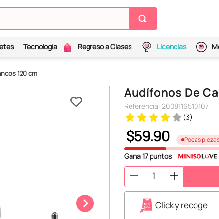
etes
Tecnología
Regreso a Clases
Licencias
Me
ancos 120 cm
Audífonos De Ca
Referencia
:
2008116510107
(
3
)
$
59
.
90
Pocas pieza
Gana
17
puntos
Click y recoge