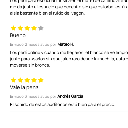
Los pedí para escuchar música en el metro de camino al trab
me da justo el espacio que necesito sin que estorbe, están
aísla bastante bien el ruido del vagón.
Tu nombre
Bueno
Dirección de email
Mateo H.
Enviado
2 meses atrás
por
Los pedí online y cuando me llegaron, el blanco se ve limpio
justo para usarlos sin que jalen raro desde la mochila, está 
Escribe un comentario
moverse sin bronca.
Vale la pena
Andrés García
Enviado
3 meses atrás
por
El sonido de estos audífonos está bien para el precio.
ENVIAR COMENTARIO