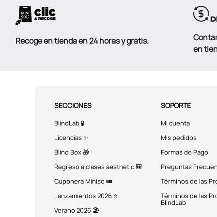
Conta
Recoge en tienda en 24 horas y gratis.
en tie
SECCIONES
SOPORTE
BlindLab 🧪
Mi cuenta
Licencias ✨
Mis pedidos
Blind Box 🎁
Formas de Pago
Regreso a clases aesthetic 🎒
Preguntas Frecue
Cuponera Miniso 🎟️
Términos de las P
Lanzamientos 2026 ⭐
Términos de las P
BlindLab
Verano 2026 🏖️