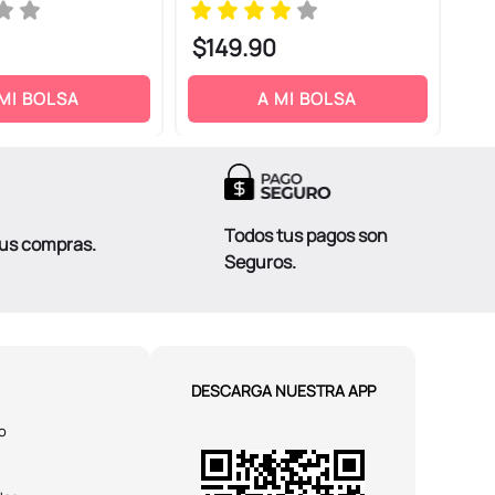
$
149
.
90
$
1
 MI BOLSA
A MI BOLSA
Todos tus pagos son
tus compras.
Seguros.
DESCARGA NUESTRA APP
o