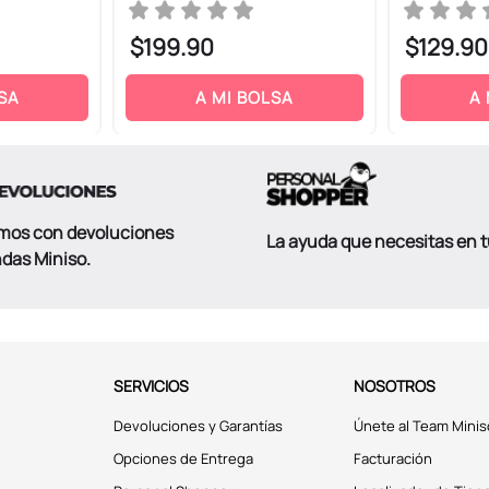
$
199
.
90
$
129
.
90
SA
A MI BOLSA
A
mos con devoluciones
La ayuda que necesitas en 
ndas Miniso.
SERVICIOS
NOSOTROS
Devoluciones y Garantías
Únete al Team Minis
Opciones de Entrega
Facturación