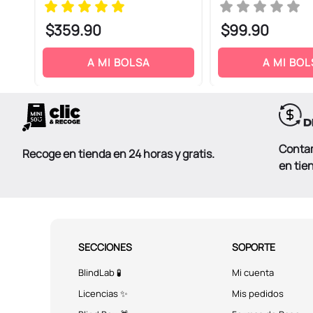
$
359
.
90
$
99
.
90
ENVIAR COMENTARIO
A MI BOLSA
A MI BOL
Conta
Recoge en tienda en 24 horas y gratis.
en tie
SECCIONES
SOPORTE
BlindLab 🧪
Mi cuenta
Licencias ✨
Mis pedidos