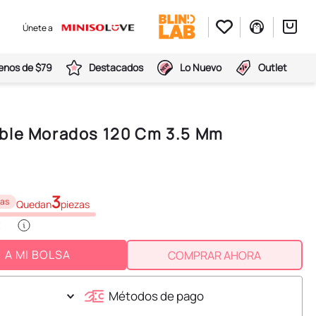
Únete a
nos de $79
Destacados
Lo Nuevo
Outlet
ble Morados 120 Cm 3.5 Mm
3
zas
Quedan
piezas
A MI BOLSA
COMPRAR AHORA
Métodos de pago