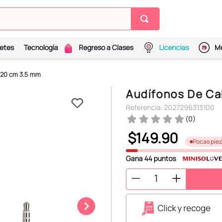
etes
Tecnología
Regreso a Clases
Licencias
Me
120 cm 3.5 mm
Audífonos De Ca
Referencia
:
2027296313100
(
0
)
$
149
.
90
Pocas pie
Gana
44
puntos
Click y recoge