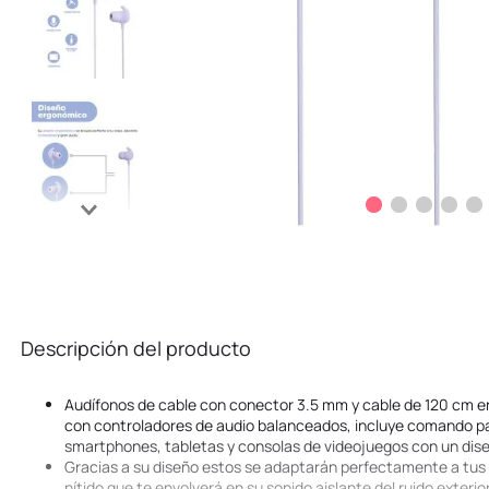
Descripción del producto
Audífonos de cable con conector 3.5 mm y cable de 120 cm e
con controladores de audio balanceados, incluye comando par
smartphones, tabletas y consolas de videojuegos con un diseñ
Gracias a su diseño estos se adaptarán perfectamente a tus 
nítido que te envolverá en su sonido aislante del ruido exterior