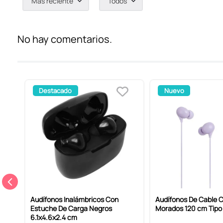
Más reciente
Todos
Agregar comentario
Título
No hay comentarios.
Califica el producto de 1 a 5 estrellas
Destacado
Nuevo
Tu nombre
Dirección de email
Escribe un comentario
Audífonos Inalámbricos Con
Audífonos De Cable C
Estuche De Carga Negros
Morados 120 cm Tipo
6.1x4.6x2.4 cm