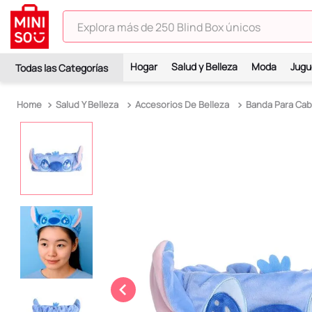
Explora más de 250 Blind Box únicos
TÉRMINOS MÁS BUSCADOS
Hogar
Salud y Belleza
Moda
Jugu
1
.
hello kitty
2
.
spiderman
Salud Y Belleza
Accesorios De Belleza
Banda Para Cab
3
.
peluche
4
.
osito cariñosito
5
.
blind box
6
.
pokemon
7
.
llaveros
8
.
bts
9
.
chiikawas
10
.
toy story