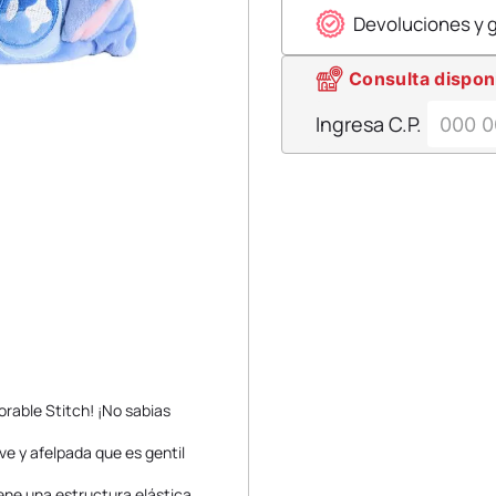
Devoluciones y 
Consulta dispon
Ingresa C.P.
orable Stitch! ¡No sabias
e y afelpada que es gentil
iene una estructura elástica