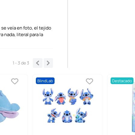
se veía en foto, el tejido
 nada, literal para la
1 - 3
de
3
BlindLab
Destacado