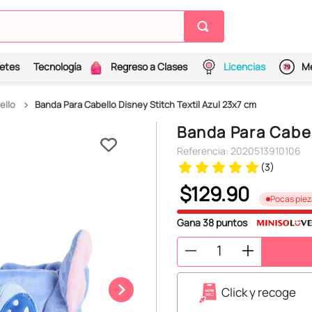
etes
Tecnología
Regreso a Clases
Licencias
Me
ello
Banda Para Cabello Disney Stitch Textil Azul 23x7 cm
Banda Para Cabel
Referencia
:
2020513910106
(
3
)
$
129
.
90
Pocas piez
Gana
38
puntos
Click y recoge