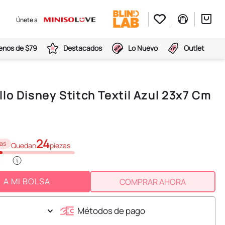
Únete a
nos de $79
Destacados
Lo Nuevo
Outlet
lo Disney Stitch Textil Azul 23x7 Cm
24
as
Quedan
piezas
A MI BOLSA
COMPRAR AHORA
Métodos de pago