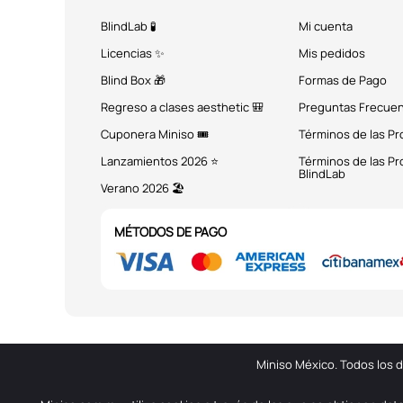
BlindLab 🧪
Mi cuenta
Licencias ✨
Mis pedidos
Blind Box 🎁
Formas de Pago
Regreso a clases aesthetic 🎒
Preguntas Frecue
Cuponera Miniso 🎟️
Términos de las P
Lanzamientos 2026 ⭐
Términos de las P
BlindLab
Verano 2026 🏖️
MÉTODOS DE PAGO
Miniso México. Todos los 