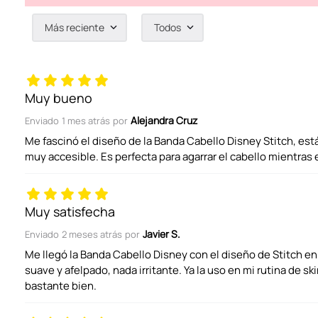
Más reciente
Todos
Agregar comentario
Título
Muy bueno
Alejandra Cruz
Enviado
1 mes atrás
por
Califica el producto de 1 a 5 estrellas
Me fascinó el diseño de la Banda Cabello Disney Stitch, está
muy accesible. Es perfecta para agarrar el cabello mientras 
Tu nombre
Muy satisfecha
Javier S.
Enviado
2 meses atrás
por
Dirección de email
Me llegó la Banda Cabello Disney con el diseño de Stitch en 
suave y afelpado, nada irritante. Ya la uso en mi rutina de sk
bastante bien.
Escribe un comentario