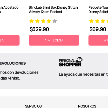
tch Acostado
BlindLab Blind Box Disney Stitch
Paquete Toa
m
Velvety 12 cm Flocked
Disney Stitc
$
329
.
90
$
69
.
90
LSA
A MI BOLSA
A 
mos con devoluciones
La ayuda que necesitas en 
ndas Miniso.
SERVICIOS
NOSOTROS