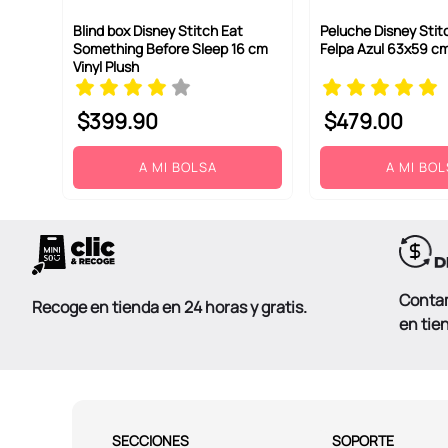
Blind box Disney Stitch Eat
Peluche Disney Sti
Something Before Sleep 16 cm
Felpa Azul 63x59 c
Vinyl Plush
$
399
.
90
$
479
.
00
A MI BOLSA
A MI BO
Conta
Recoge en tienda en 24 horas y gratis.
en tie
SECCIONES
SOPORTE