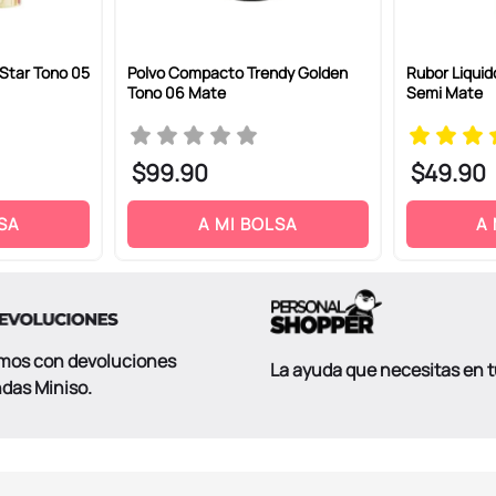
 Star Tono 05
Polvo Compacto Trendy Golden
Rubor Liquid
Tono 06 Mate
Semi Mate
$
99
.
90
$
49
.
90
SA
A MI BOLSA
A
mos con devoluciones
La ayuda que necesitas en 
ndas Miniso.