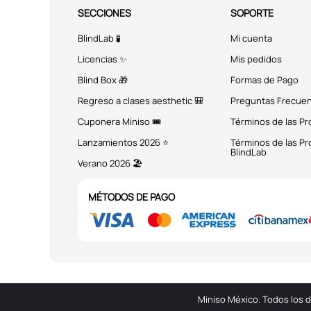
SECCIONES
SOPORTE
BlindLab 🧪
Mi cuenta
Licencias ✨
Mis pedidos
Blind Box 🎁
Formas de Pago
Regreso a clases aesthetic 🎒
Preguntas Frecue
Cuponera Miniso 🎟️
Términos de las P
Lanzamientos 2026 ⭐
Términos de las P
BlindLab
Verano 2026 🏖️
MÉTODOS DE PAGO
Miniso México. Todos los 