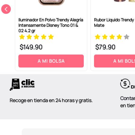
ENVIAR COMENTARIO
o 04
Iluminador En Polvo Trendy Alegría
Rubor Liquido Trendy
Intensamente Disney Tono 01 &
Mate
02 4.2 gr
$
149
.
90
$
79
.
90
A MI BOLSA
A MI BOL
Conta
Recoge en tienda en 24 horas y gratis.
en tie