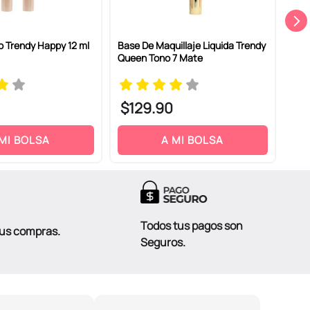
o Trendy Happy 12 ml
Base De Maquillaje Liquida Trendy
Set 
Queen Tono 7 Mate
Blus
Mat
$
129
.
90
$
1
 MI BOLSA
A MI BOLSA
Todos tus pagos son
tus compras.
Seguros.