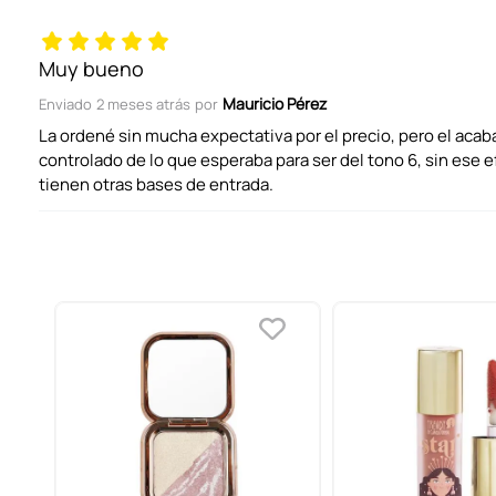
Título
Muy bueno
Mauricio Pérez
Enviado
2 meses atrás
por
Califica el producto de 1 a 5 estrellas
La ordené sin mucha expectativa por el precio, pero el aca
controlado de lo que esperaba para ser del tono 6, sin ese 
tienen otras bases de entrada.
Tu nombre
Dirección de email
Escribe un comentario