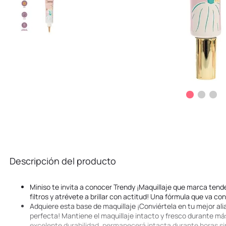
Descripción del producto
Miniso te invita a conocer Trendy ¡Maquillaje que marca tenden
filtros y atrévete a brillar con actitud! Una fórmula que va co
Adquiere esta base de maquillaje ¡Conviértela en tu mejor al
perfecta! Mantiene el maquillaje intacto y fresco durante má
excelente durabilidad, permanecerá intacta durante horas s