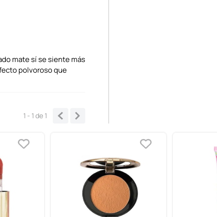
bado mate sí se siente más
efecto polvoroso que
1 - 1
de
1