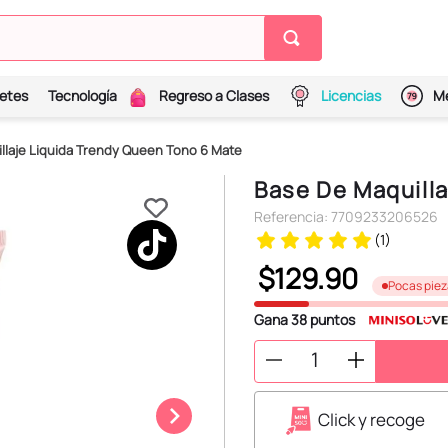
etes
Tecnología
Regreso a Clases
Licencias
Me
llaje Liquida Trendy Queen Tono 6 Mate
Base De Maquill
Referencia
:
7709233206526
(
1
)
$
129
.
90
Pocas piez
Gana
38
puntos
Click y recoge