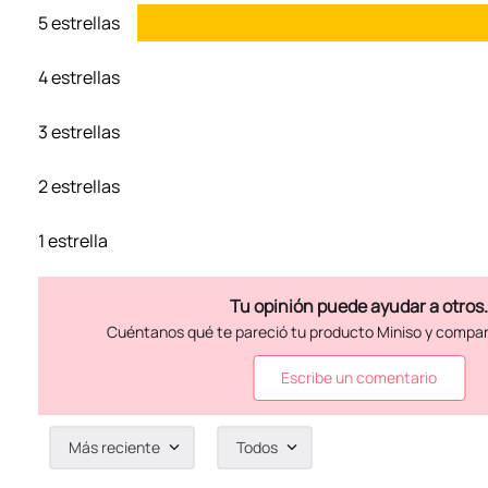
5 estrellas
4 estrellas
3 estrellas
2 estrellas
1 estrella
Escribe un comentario
Más reciente
Todos
Agregar comentario