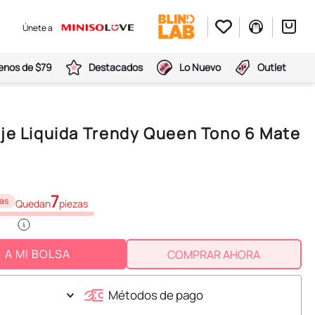
Únete a
nos de $79
Destacados
Lo Nuevo
Outlet
aje Liquida Trendy Queen Tono 6 Mate
7
as
Quedan
piezas
A MI BOLSA
COMPRAR AHORA
Métodos de pago