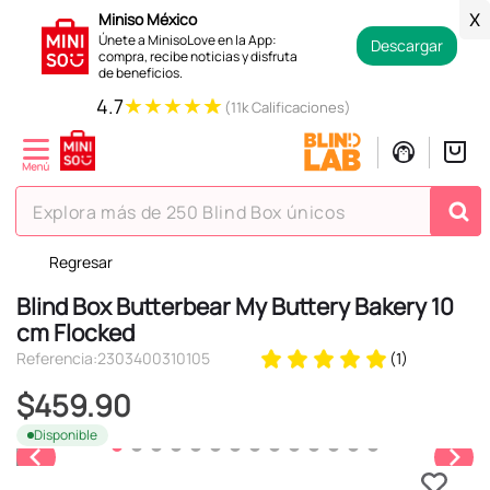
Miniso México
X
Únete a MinisoLove en la App:
Descargar
compra, recibe noticias y disfruta
de beneficios.
★
★
★
★
★
4.7
(11k Calificaciones)
Explora más de 250 Blind Box únicos
Regresar
TÉRMINOS MÁS BUSCADOS
Blind Box Butterbear My Buttery Bakery 10
1
.
hello kitty
cm Flocked
2
.
spiderman
Referencia
:
2303400310105
(
1
)
3
.
peluche
$
459
.
90
4
.
osito cariñosito
Disponible
5
.
blind box