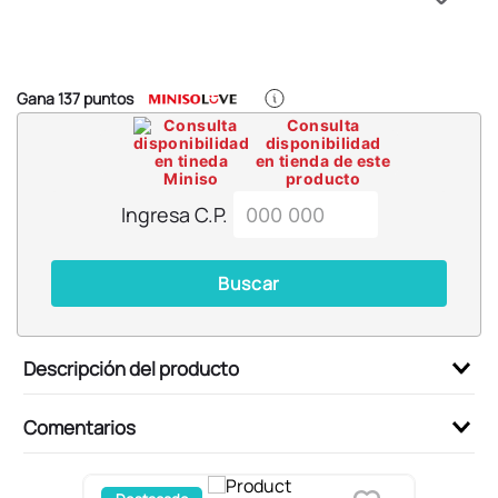
6
.
pokemon
7
.
llaveros
8
.
bts
Gana
137
puntos
9
.
chiikawas
Consulta
disponibilidad
10
.
toy story
en tienda de este
producto
Ingresa C.P.
Buscar
Descripción del producto
Comentarios