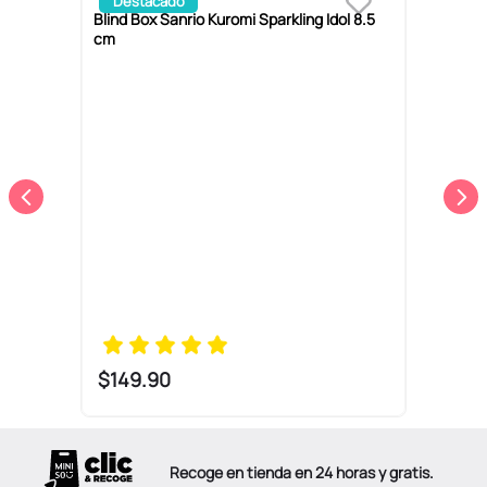
Destacado
Blind Box Sanrio Kuromi Sparkling Idol 8.5
B
cm
$
149
.
90
Recoge en tienda en 24 horas y gratis.