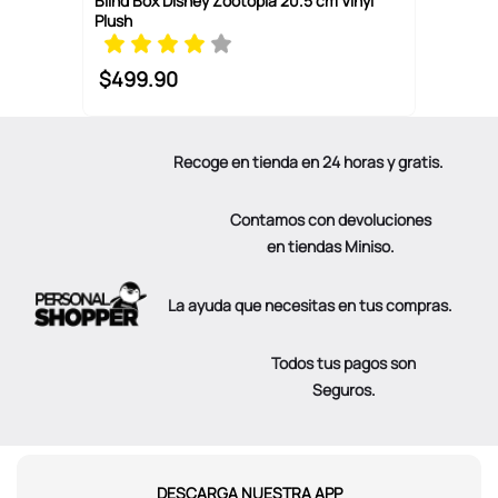
Blind Box Disney Zootopia 20.5 cm Vinyl
Plush
$
499
.
90
Recoge en tienda en 24 horas y gratis.
Contamos con devoluciones
en tiendas Miniso.
La ayuda que necesitas en tus compras.
Todos tus pagos son
Seguros.
DESCARGA NUESTRA APP