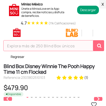
Miniso México
X
Únete a MinisoLove en la App:
Descargar
compra, recibe noticias y disfruta
de beneficios.
★
★
★
★
★
4.7
(11k Calificaciones)
Explora más de 250 Blind Box únicos
Regresar
TÉRMINOS MÁS BUSCADOS
Blind Box Disney Winnie The Pooh Happy
1
.
hello kitty
Time 11 cm Flocked
2
.
spiderman
Referencia
:
2303802510103
(
1
)
3
.
peluche
$
479
.
90
4
.
osito cariñosito
Disponible
5
.
blind box