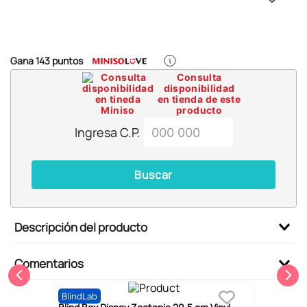
6
.
pokemon
7
.
llaveros
8
.
bts
Gana
143
puntos
9
.
chiikawas
Consulta
disponibilidad
10
.
toy story
en tienda de este
producto
Ingresa C.P.
Buscar
Descripción del producto
Comentarios
BlindLab