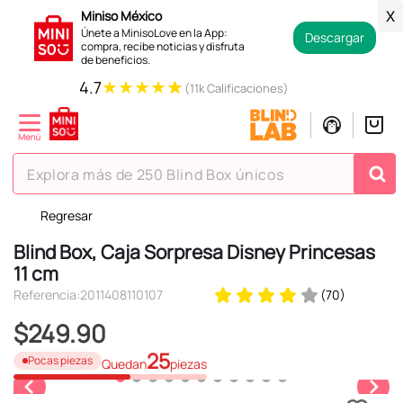
Miniso México
X
Únete a MinisoLove en la App:
Descargar
compra, recibe noticias y disfruta
de beneficios.
★
★
★
★
★
4.7
(11k Calificaciones)
Explora más de 250 Blind Box únicos
Regresar
TÉRMINOS MÁS BUSCADOS
Blind Box, Caja Sorpresa Disney Princesas
1
.
hello kitty
11 cm
2
.
spiderman
Referencia
:
2011408110107
(
70
)
3
.
peluche
$
249
.
90
4
.
osito cariñosito
25
Pocas piezas
Quedan
piezas
5
.
blind box