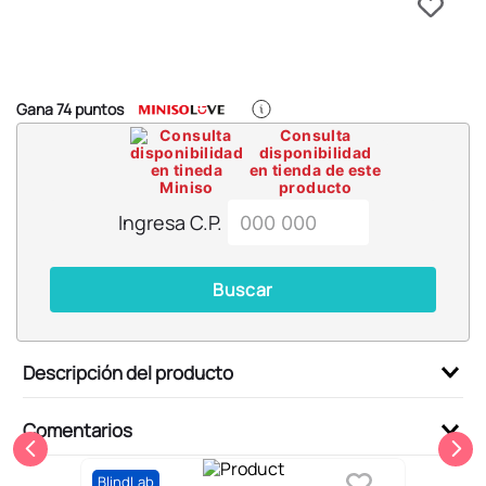
6
.
pokemon
7
.
llaveros
8
.
bts
Gana
74
puntos
9
.
chiikawas
Consulta
disponibilidad
10
.
toy story
en tienda de este
producto
Ingresa C.P.
Buscar
Descripción del producto
Comentarios
BlindLab