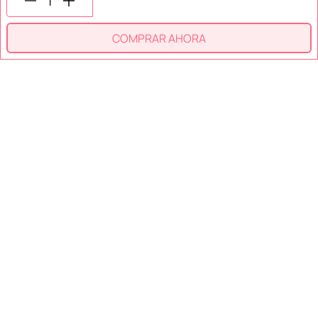
COMPRAR AHORA
SECCIONES
SOPORTE
SERVICIOS
NOSOTROS
MÉTODOS DE PAGO
Miniso México. Todos los derechos reservados © 2026
Términos y Condiciones
Aviso de Privacidad
Miniso.com.mx utiliza cookies para que tengas la mejor experiencia de