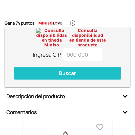
6
.
llaveros
7
.
pokemon
8
.
bts
Gana
74
puntos
Consulta
9
.
chiikawas
disponibilidad
en tienda de este
10
.
cosmetiquera
producto
Ingresa C.P.
Buscar
Descripción del producto
Comentarios