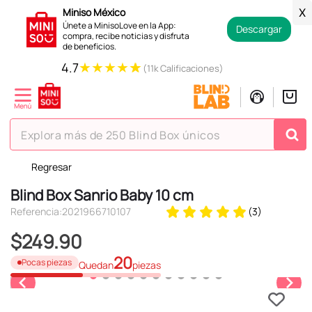
Miniso México
X
Únete a MinisoLove en la App:
Descargar
compra, recibe noticias y disfruta
de beneficios.
★
★
★
★
★
4.7
(11k Calificaciones)
Explora más de 250 Blind Box únicos
Regresar
TÉRMINOS MÁS BUSCADOS
Blind Box Sanrio Baby 10 cm
1
.
hello kitty
Referencia
:
2021966710107
(
3
)
2
.
spiderman
$
249
.
90
3
.
peluche
20
Pocas piezas
Quedan
piezas
4
.
osito cariñosito
5
.
blind box