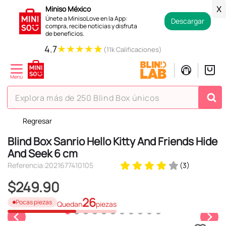
Miniso México
X
Únete a MinisoLove en la App:
Descargar
compra, recibe noticias y disfruta
de beneficios.
★
★
★
★
★
4.7
(11k Calificaciones)
Explora más de 250 Blind Box únicos
Regresar
TÉRMINOS MÁS BUSCADOS
Blind Box Sanrio Hello Kitty And Friends Hide
1
.
hello kitty
And Seek 6 cm
2
.
spiderman
Referencia
:
2021677410105
(
3
)
3
.
peluche
$
249
.
90
4
.
osito cariñosito
26
Pocas piezas
Quedan
piezas
5
.
llaveros