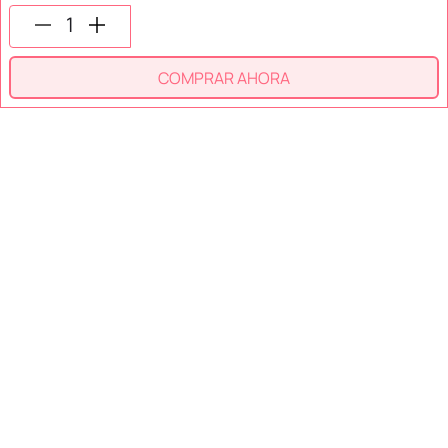
SECCIONES
COMPRAR AHORA
SOPORTE
SERVICIOS
NOSOTROS
MÉTODOS DE PAGO
Miniso México. Todos los derechos reservados © 2026
Términos y Condiciones
Aviso de Privacidad
Miniso.com.mx utiliza cookies para que tengas la mejor experiencia de