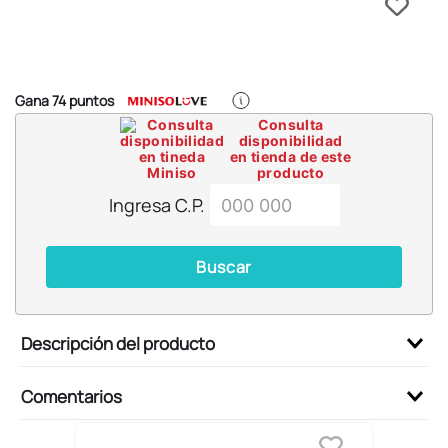
6
.
blind box
7
.
pokemon
8
.
bts
Gana
74
puntos
9
.
chiikawas
Consulta
disponibilidad
10
.
cosmetiquera
en tienda de este
producto
Ingresa C.P.
Buscar
Descripción del producto
Comentarios