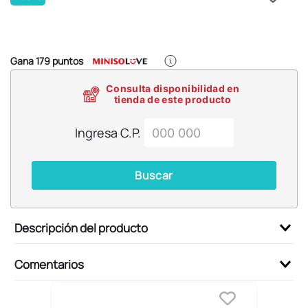
6
.
pokemon
7
.
llaveros
8
.
bts
Gana
179
puntos
9
.
chiikawas
Consulta disponibilidad en
10
.
toy story
tienda de este producto
Ingresa C.P.
Buscar
Descripción del producto
Comentarios