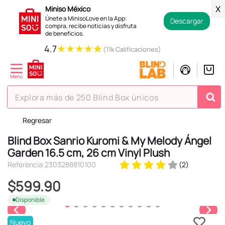
Miniso México
X
Únete a MinisoLove en la App:
Descargar
compra, recibe noticias y disfruta
de beneficios.
★
★
★
★
★
4.7
(11k Calificaciones)
Explora más de 250 Blind Box únicos
Regresar
TÉRMINOS MÁS BUSCADOS
Blind Box Sanrio Kuromi & My Melody Ángel
1
.
hello kitty
Garden 16.5 cm, 26 cm Vinyl Plush
2
.
spiderman
Referencia
:
2303288810100
(
2
)
3
.
peluche
$
599
.
90
4
.
osito cariñosito
Disponible
5
.
blind box
Nuevo