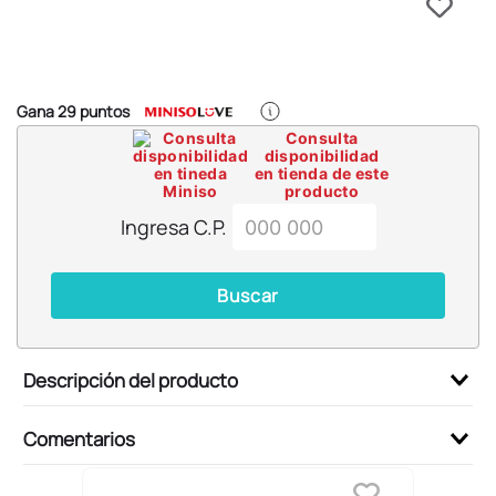
6
.
llaveros
7
.
pokemon
8
.
bts
Gana
29
puntos
9
.
toy story
Consulta
disponibilidad
10
.
chiikawas
en tienda de este
producto
Ingresa C.P.
Buscar
Descripción del producto
Comentarios