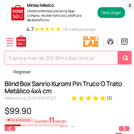
Miniso México
X
Únete a MinisoLove en la App:
Descargar
compra, recibe noticias y disfruta
de beneficios.
★
★
★
★
★
4.7
(11k Calificaciones)
Explora más de 250 Blind Box únicos
Regresar
TÉRMINOS MÁS BUSCADOS
Blind Box Sanrio Kuromi Pin Truco O Trato
1
.
hello kitty
Metálico 4x4 cm
2
.
spiderman
Referencia
:
2015799010107
(
3
)
3
.
peluche
$
99
.
90
4
.
osito cariñosito
11
Pocas piezas
Quedan
piezas
5
.
blind box