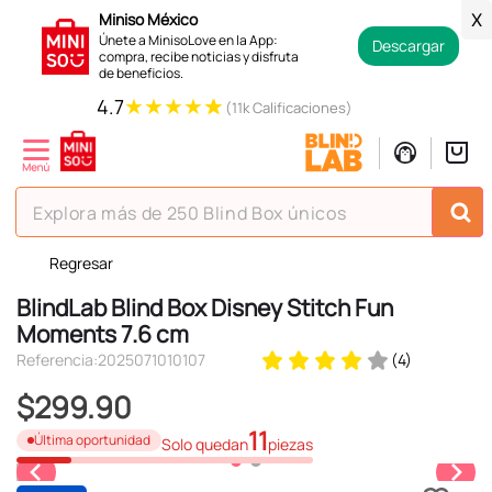
Miniso México
X
Únete a MinisoLove en la App:
Descargar
compra, recibe noticias y disfruta
de beneficios.
★
★
★
★
★
4.7
(11k Calificaciones)
Explora más de 250 Blind Box únicos
Regresar
TÉRMINOS MÁS BUSCADOS
BlindLab Blind Box Disney Stitch Fun
1
.
hello kitty
Moments 7.6 cm
2
.
spiderman
Referencia
:
2025071010107
(
4
)
3
.
peluche
$
299
.
90
4
.
osito cariñosito
11
Última oportunidad
Solo quedan
piezas
5
.
blind box