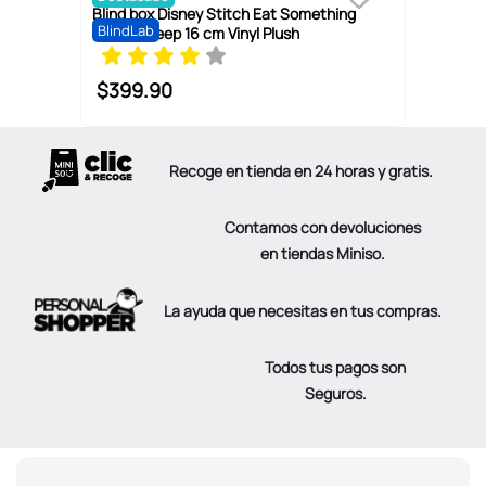
Blind box Disney Stitch Eat Something
BlindLab
Before Sleep 16 cm Vinyl Plush
$
399
.
90
Recoge en tienda en 24 horas y gratis.
Contamos con devoluciones
en tiendas Miniso.
La ayuda que necesitas en tus compras.
Todos tus pagos son
Seguros.