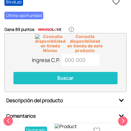
6
.
pokemon
BlindLab
7
.
llaveros
Última oportunidad
8
.
bts
Gana
89
puntos
9
.
chiikawas
Consulta
disponibilidad
10
.
toy story
en tienda de este
producto
Ingresa C.P.
Buscar
Descripción del producto
Comentarios
Destacado