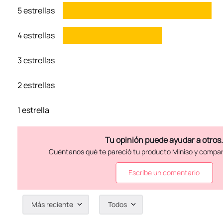
5 estrellas
4 estrellas
3 estrellas
2 estrellas
1 estrella
Escribe un comentario
Más reciente
Todos
Agregar comentario