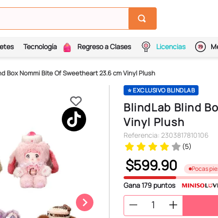
etes
Tecnología
Regreso a Clases
Licencias
Me
ind Box Nommi Bite Of Sweetheart 23.6 cm Vinyl Plush
⭐ EXCLUSIVO BLINDLAB
BlindLab Blind 
Vinyl Plush
Referencia
:
2303817810106
(
5
)
$
599
.
90
Pocas pie
Gana
179
puntos