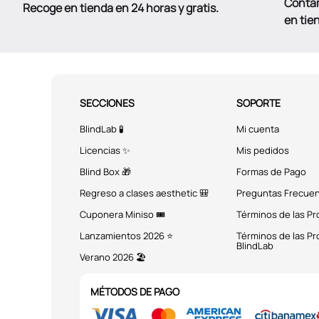
Conta
Recoge en tienda en 24 horas y gratis.
en tie
SECCIONES
SOPORTE
BlindLab 🧪
Mi cuenta
Licencias ✨
Mis pedidos
Blind Box 🎁
Formas de Pago
Regreso a clases aesthetic 🎒
Preguntas Frecue
Cuponera Miniso 🎟️
Términos de las P
Lanzamientos 2026 ⭐
Términos de las P
BlindLab
Verano 2026 🏖️
MÉTODOS DE PAGO