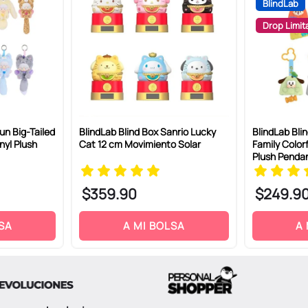
BlindLab
Drop Limit
un Big-Tailed
BlindLab Blind Box Sanrio Lucky
BlindLab Bli
nyl Plush
Cat 12 cm Movimiento Solar
Family Color
Plush Penda
$
359
.
90
$
249
.
9
SA
A MI BOLSA
A