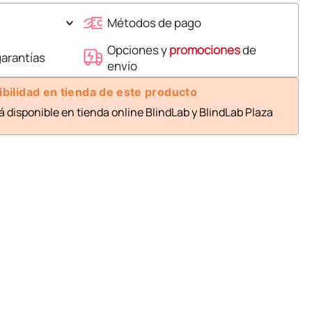
Métodos de pago
Opciones y
promociones
de
garantías
envío
ibilidad en tienda de este producto
á disponible en tienda online BlindLab y BlindLab Plaza