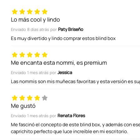
Título
Lo más cool y lindo
Paty Briseño
Enviado
8 días atrás
por
Califica el producto de 1 a 5 estrellas
Es muy divertido y lindo comprar estos blind box
Tu nombre
Me encanta esta nommi, es premium
Jessica
Enviado
1 mes atrás
por
Las nommis son mis muñecas favoritas y esta versión es s
Dirección de email
Me gustó
Escribe un comentario
Renata Flores
Enviado
1 mes atrás
por
Me fascinó el concepto de este blind box, y además con ese
caprichito perfecto que luce increíble en mi escritorio.