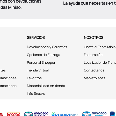
mos con devoluciones
La ayuda que necesitas en 
ndas Miniso.
SERVICIOS
NOSOTROS
Devoluciones y Garantías
Únete al Team Minis
Opciones de Entrega
Facturación
Personal Shopper
Localizador de Tien
ntes
Tienda Virtual
Contáctanos
romociones
Favoritos
Marketplaces
romociones
Disponibilidad en tienda
Info Snacks