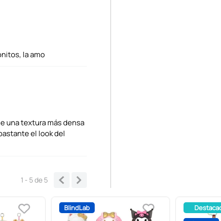
nitos, la amo
ene una textura más densa
bastante el look del
1 - 5
de
5
BlindLab
Destaca