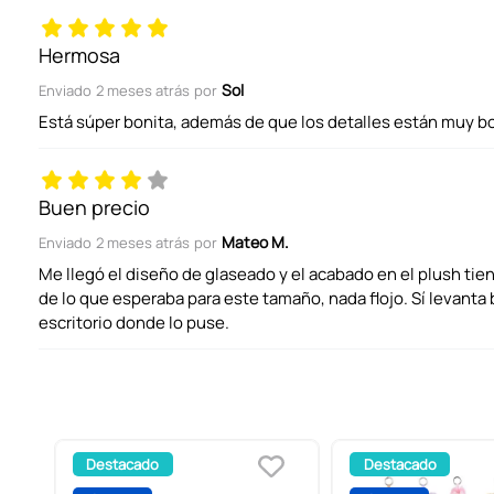
ENVIAR COMENTARIO
Hermosa
Sol
Enviado
2 meses atrás
por
Está súper bonita, además de que los detalles están muy bo
Buen precio
Mateo M.
Enviado
2 meses atrás
por
Me llegó el diseño de glaseado y el acabado en el plush ti
de lo que esperaba para este tamaño, nada flojo. Sí levanta 
escritorio donde lo puse.
Destacado
Destacado