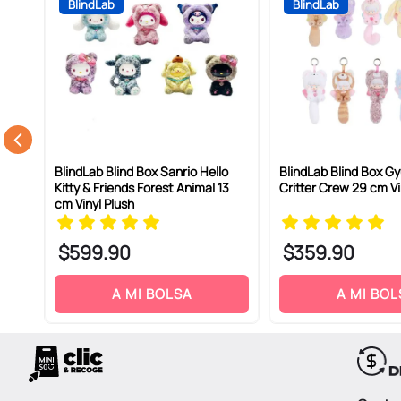
BlindLab
BlindLab
BlindLab Blind Box Sanrio Hello
BlindLab Blind Box Gy
Kitty & Friends Forest Animal 13
Critter Crew 29 cm Vi
cm Vinyl Plush
$
599
.
90
$
359
.
90
A MI BOLSA
A MI BOL