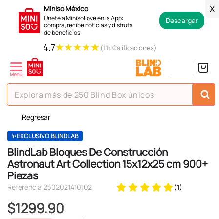
Miniso México
X
Únete a MinisoLove en la App:
Descargar
compra, recibe noticias y disfruta
de beneficios.
★
★
★
★
★
4.7
(11k Calificaciones)
Explora más de 250 Blind Box únicos
Regresar
TÉRMINOS MÁS BUSCADOS
1
.
hello kitty
✨EXCLUSIVO BLINDLAB
BlindLab Bloques De Construcción
2
.
spiderman
Astronaut Art Collection 15x12x25 cm 900+
3
.
peluche
Piezas
Referencia
:
2302021410102
(
1
)
4
.
osito cariñosito
$
1299
.
90
5
.
blind box