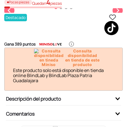
4
6
.
pokemon
Pocas piezas
Quedan
piezas
7
.
llaveros
Destacado
8
.
bts
9
.
chiikawas
10
.
toy story
Gana
389
puntos
Consulta
disponibilidad
en tienda de este
producto
Este producto solo está disponible en tienda
online BlindLab y BlindLab Plaza Patria
Guadalajara
Descripción del producto
Comentarios