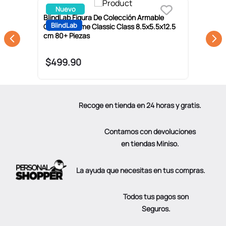
Nuevo
n
BlindLab Figura De Colección Armable
B
BlindLab
Optimus Prime Classic Class 8.5x5.5x12.5
M
cm 80+ Piezas
8
$
499
.
90
Recoge en tienda en 24 horas y gratis.
Contamos con devoluciones
en tiendas Miniso.
La ayuda que necesitas en tus compras.
Todos tus pagos son
Seguros.