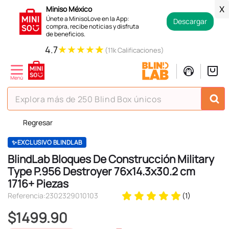
Miniso México
X
Únete a MinisoLove en la App:
Descargar
compra, recibe noticias y disfruta
de beneficios.
★
★
★
★
★
4.7
(11k Calificaciones)
Explora más de 250 Blind Box únicos
Regresar
TÉRMINOS MÁS BUSCADOS
1
.
hello kitty
✨EXCLUSIVO BLINDLAB
BlindLab Bloques De Construcción Military
2
.
spiderman
Type P.956 Destroyer 76x14.3x30.2 cm
3
.
peluche
1716+ Piezas
Referencia
:
2302329010103
(
1
)
4
.
osito cariñosito
$
1499
.
90
5
.
blind box