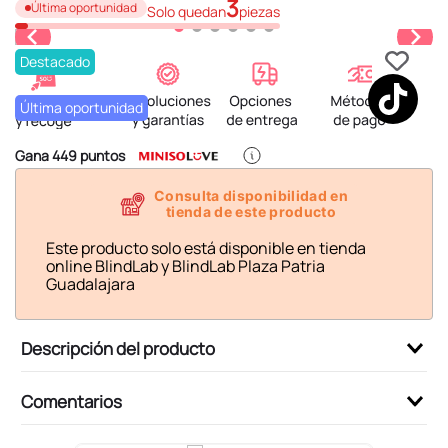
3
6
.
pokémon
Última oportunidad
Solo quedan
piezas
7
.
llaveros
Destacado
8
.
bts
Última oportunidad
9
.
chiikawas
10
.
toy story
Gana
449
puntos
Consulta disponibilidad en
tienda de este producto
Este producto solo está disponible en tienda
online BlindLab y BlindLab Plaza Patria
Guadalajara
Descripción del producto
Comentarios