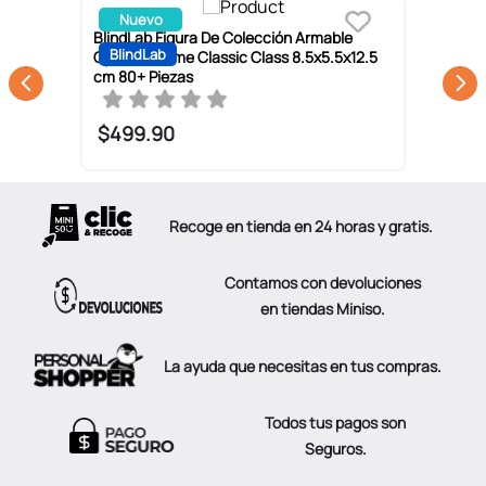
Nuevo
BlindLab Figura De Colección Armable
B
BlindLab
0+
Optimus Prime Classic Class 8.5x5.5x12.5
A
cm 80+ Piezas
6
$
499
.
90
Recoge en tienda en 24 horas y gratis.
Contamos con devoluciones
en tiendas Miniso.
La ayuda que necesitas en tus compras.
Todos tus pagos son
Seguros.