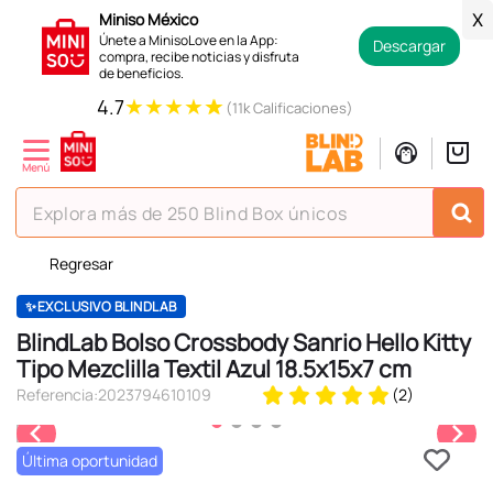
Miniso México
X
Únete a MinisoLove en la App:
Descargar
compra, recibe noticias y disfruta
de beneficios.
★
★
★
★
★
4.7
(11k Calificaciones)
Explora más de 250 Blind Box únicos
Regresar
TÉRMINOS MÁS BUSCADOS
1
.
hello kitty
✨EXCLUSIVO BLINDLAB
BlindLab Bolso Crossbody Sanrio Hello Kitty
2
.
spiderman
Tipo Mezclilla Textil Azul 18.5x15x7 cm
3
.
peluche
Referencia
:
2023794610109
(
2
)
4
.
osito cariñosito
Última oportunidad
5
.
blind box