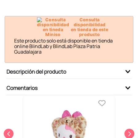
6
.
llaveros
7
.
pokemon
Consulta
8
.
bts
disponibilidad
en tienda de este
9
.
toy story
producto
Este producto solo está disponible en tienda
10
.
chiikawas
online BlindLab y BlindLab Plaza Patria
Guadalajara
Descripción del producto
Comentarios