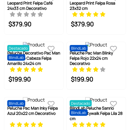
6
.
llaveros
Leopard Print Felpa Café
Leopard Print Felpa Rosa
24x33 cm Decorativo
23x32 cm
7
.
pokemon
8
.
bts
$
379
.
90
$
379
.
90
9
.
chiikawas
10
.
cosmetiquera
Destacado
BlindLab
Peluche Decorativo Pac Man
Peluche Pac Man Blinky
BlindLab
Diseño De Cabeza Felpa
Felpa Rojo 22x24 cm
Amarillo 24x24 cm
Decorativo
$
199
.
90
$
199
.
90
BlindLab
Destacado
Peluche Pac Man Inky Felpa
BlindLab Peluche Sanrio
BlindLab
Azul 20x22 cm Decorativo
Kuromi Citywalk Felpa Lila 28
cm