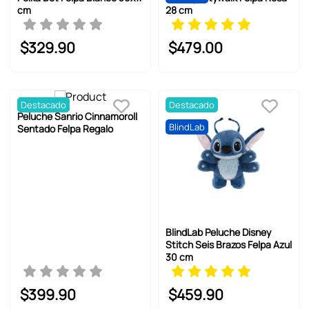
cm
28 cm
$
329
.
90
$
479
.
00
Destacado
Destacado
Peluche Sanrio Cinnamoroll
BlindLab
Sentado Felpa Regalo
BlindLab Peluche Disney
Stitch Seis Brazos Felpa Azul
30 cm
$
399
.
90
$
459
.
90