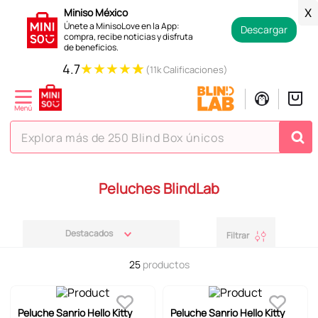
Miniso México
X
Únete a MinisoLove en la App:
Descargar
compra, recibe noticias y disfruta
de beneficios.
★
★
★
★
★
4.7
(11k Calificaciones)
Explora más de 250 Blind Box únicos
TÉRMINOS MÁS BUSCADOS
Peluches BlindLab
1
.
hello kitty
2
.
spiderman
Destacados
Filtrar
3
.
peluche
25
productos
4
.
osito cariñosito
5
.
blind box
Peluche Sanrio Hello Kitty
Peluche Sanrio Hello Kitty