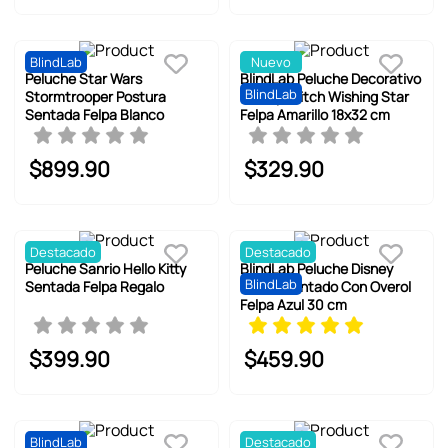
BlindLab
Nuevo
Peluche Star Wars
BlindLab Peluche Decorativo
BlindLab
Stormtrooper Postura
Disney Stitch Wishing Star
Sentada Felpa Blanco
Felpa Amarillo 18x32 cm
$
899
.
90
$
329
.
90
Destacado
Destacado
Peluche Sanrio Hello Kitty
BlindLab Peluche Disney
BlindLab
Sentada Felpa Regalo
Stitch Sentado Con Overol
Felpa Azul 30 cm
$
399
.
90
$
459
.
90
BlindLab
Destacado