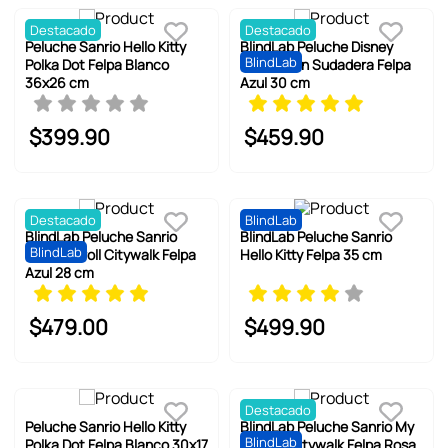
Destacado
Destacado
Peluche Sanrio Hello Kitty
BlindLab Peluche Disney
BlindLab
Polka Dot Felpa Blanco
Stitch Con Sudadera Felpa
36x26 cm
Azul 30 cm
$
399
.
90
$
459
.
90
Destacado
BlindLab
BlindLab Peluche Sanrio
BlindLab Peluche Sanrio
BlindLab
Cinnamoroll Citywalk Felpa
Hello Kitty Felpa 35 cm
Azul 28 cm
$
479
.
00
$
499
.
90
Destacado
Peluche Sanrio Hello Kitty
BlindLab Peluche Sanrio My
BlindLab
Polka Dot Felpa Blanco 30x17
Melody Citywalk Felpa Rosa