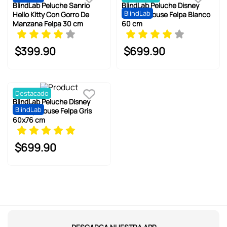
BlindLab Peluche Sanrio
BlindLab Peluche Disney
BlindLab
Hello Kitty Con Gorro De
Mickey Mouse Felpa Blanco
Manzana Felpa 30 cm
60 cm
$
399
.
90
$
699
.
90
Destacado
BlindLab Peluche Disney
BlindLab
Mickey Mouse Felpa Gris
60x76 cm
$
699
.
90