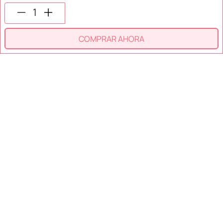
SÍGUENOS EN
COMPRAR AHORA
SECCIONES
SOPORTE
SERVICIOS
NOSOTROS
MÉTODOS DE PAGO
Miniso México. Todos los derechos reservados © 2026
Términos y Condiciones
Aviso de Privacidad