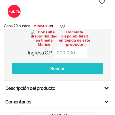
6
.
pokemon
7
.
llaveros
-
50 %
8
.
bts
Gana
29
puntos
9
.
chiikawas
Consulta
disponibilidad
10
.
toy story
en tienda de este
producto
Ingresa C.P.
Buscar
Descripción del producto
Comentarios