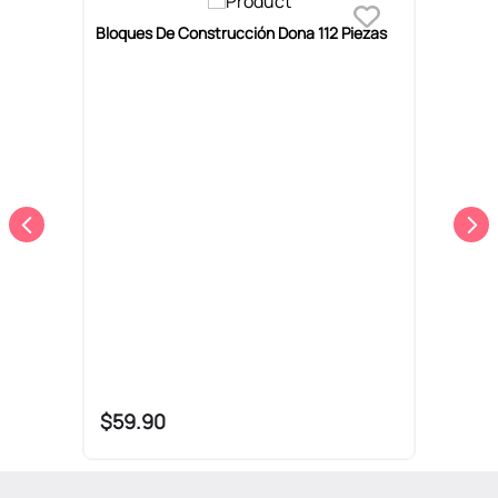
Bloques De Construcción Dona 112 Piezas
B
s
O
5
$
59
.
90