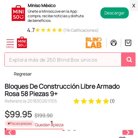
Miniso México
X
Únete a MinisoLove en la App:
Descargar
compra, recibe noticias y disfruta
de beneficios.
★
★
★
★
★
4.7
(11k Calificaciones)
Explora más de 250 Blind Box únicos
Regresar
TÉRMINOS MÁS BUSCADOS
Bloques De Construcción Libre Armado
1
.
hello kitty
Rosa 58 Piezas 9+
2
.
spiderman
Referencia
:
2018302611105
(
1
)
3
.
peluche
$
99
.
95
$
199
.
90
4
.
osito cariñosito
1
Pocas piezas
Quedan
pieza
5
.
blind box