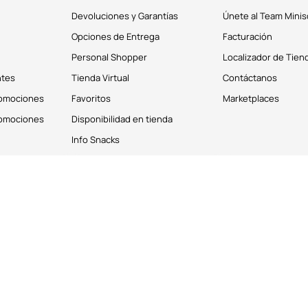
Devoluciones y Garantías
Únete al Team Minis
Opciones de Entrega
Facturación
Personal Shopper
Localizador de Tien
ntes
Tienda Virtual
Contáctanos
romociones
Favoritos
Marketplaces
romociones
Disponibilidad en tienda
Info Snacks
derechos reservados © 2026
Términos y Condiciones
os personales de los clientes. Puedes deshabilitar estas cookies desde la 