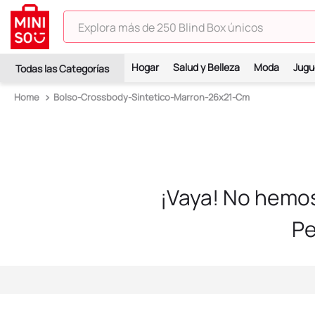
Explora más de 250 Blind Box únicos
TÉRMINOS MÁS BUSCADOS
Hogar
Salud y Belleza
Moda
Jugu
1
.
hello kitty
Bolso-Crossbody-Sintetico-Marron-26x21-Cm
2
.
spiderman
3
.
peluche
4
.
osito cariñosito
5
.
blind box
¡Vaya! No hemo
6
.
llaveros
Pe
7
.
pokemon
8
.
bts
9
.
toy story
10
.
chiikawas