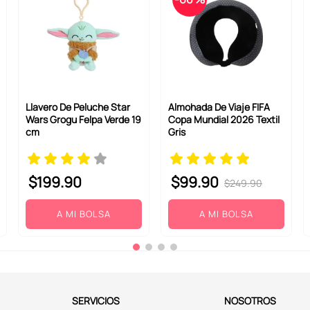
Llavero De Peluche Star
Almohada De Viaje FIFA
Wars Grogu Felpa Verde 19
Copa Mundial 2026 Textil
cm
Gris
$
199
.
90
$
99
.
90
$
249
.
90
A MI BOLSA
A MI BOLSA
SERVICIOS
NOSOTROS