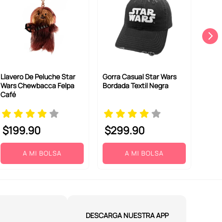
Llavero De Peluche Star
Gorra Casual Star Wars
Wars Chewbacca Felpa
Bordada Textil Negra
Café
$
199
.
90
$
299
.
90
A MI BOLSA
A MI BOLSA
DESCARGA NUESTRA APP