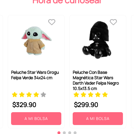
Hora de curiosear
Peluche Star Wars Grogu
Peluche Con Base
Felpa Verde 34x24 cm
Magnética Star Wars
Darth Vader Felpa Negro
10.5x13.5 cm
$
329
.
90
$
299
.
90
A MI BOLSA
A MI BOLSA