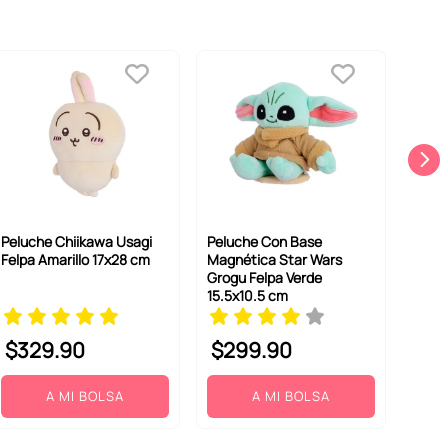
Peluche Chiikawa Usagi
Peluche Con Base
Felpa Amarillo 17x28 cm
Magnética Star Wars
Grogu Felpa Verde
15.5x10.5 cm
$
329
.
90
$
299
.
90
A MI BOLSA
A MI BOLSA