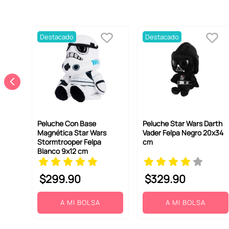
Destacado
Destacado
Peluche Con Base
Peluche Star Wars Darth
Magnética Star Wars
Vader Felpa Negro 20x34
Stormtrooper Felpa
cm
Blanco 9x12 cm
$
299
.
90
$
329
.
90
A MI BOLSA
A MI BOLSA