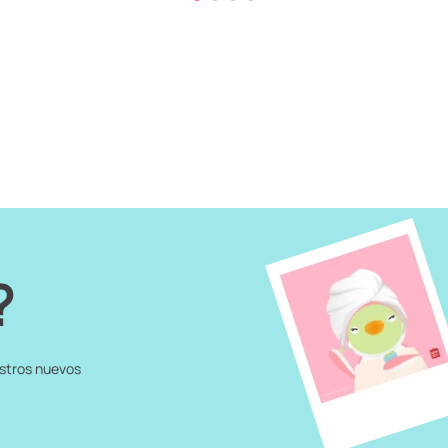
?
estros nuevos