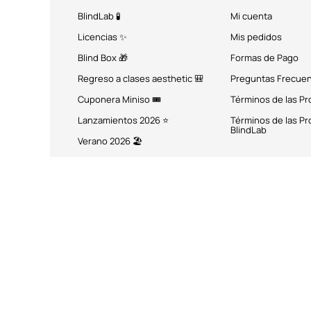
BlindLab 🧪
Mi cuenta
Licencias ✨
Mis pedidos
Blind Box 🎁
Formas de Pago
Regreso a clases aesthetic 🎒
Preguntas Frecue
Cuponera Miniso 🎟️
Términos de las P
Lanzamientos 2026 ⭐
Términos de las P
BlindLab
Verano 2026 🏖️
MÉTODOS DE PAGO
Miniso México. Todos los 
Miniso.com.mx utiliza cookies a través de las que se obtienen dat