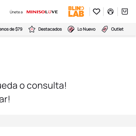
Únete a
nos de $79
Destacados
Lo Nuevo
Outlet
eda o consulta!
ar!