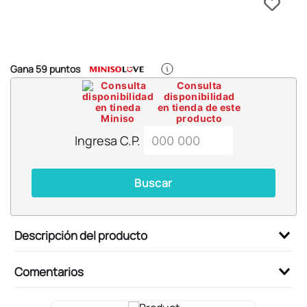
6
.
pokémon
7
.
llaveros
8
.
bts
Gana
59
puntos
9
.
chiikawas
Consulta
disponibilidad
10
.
toy story
en tienda de este
producto
Ingresa C.P.
Buscar
Descripción del producto
Comentarios