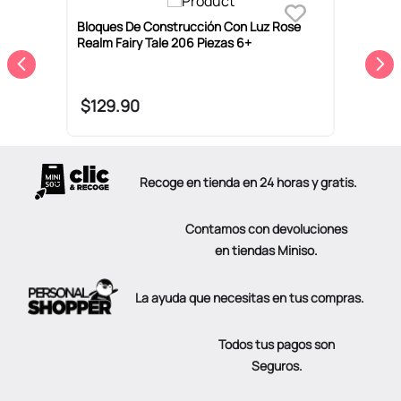
Bloques De Construcción Con Luz Rose
B
Realm Fairy Tale 206 Piezas 6+
P
$
129
.
90
Recoge en tienda en 24 horas y gratis.
Contamos con devoluciones
en tiendas Miniso.
La ayuda que necesitas en tus compras.
Todos tus pagos son
Seguros.