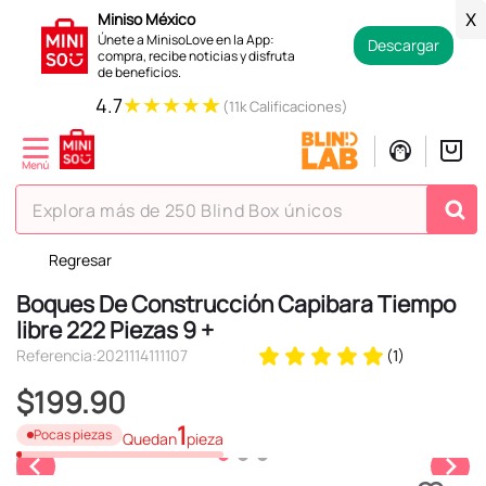
Miniso México
X
Únete a MinisoLove en la App:
Descargar
compra, recibe noticias y disfruta
de beneficios.
★
★
★
★
★
4.7
(11k Calificaciones)
Explora más de 250 Blind Box únicos
Regresar
TÉRMINOS MÁS BUSCADOS
Boques De Construcción Capibara Tiempo
1
.
hello kitty
libre 222 Piezas 9 +
2
.
spiderman
Referencia
:
2021114111107
(
1
)
3
.
peluche
$
199
.
90
4
.
osito cariñosito
1
Pocas piezas
Quedan
pieza
5
.
blind box