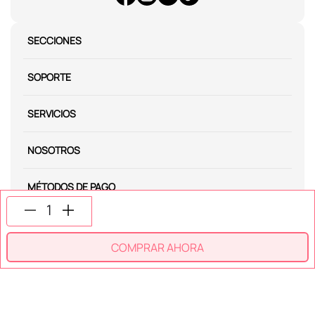
SECCIONES
SOPORTE
SERVICIOS
NOSOTROS
MÉTODOS DE PAGO
Miniso México. Todos los derechos reservados © 2026
COMPRAR AHORA
Términos y Condiciones
Aviso de Privacidad
Miniso.com.mx utiliza cookies para que tengas la mejor experiencia de
navegación. Si sigues navegando entendemos que aceptas nuestra