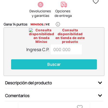
6
.
pokemon
7
.
llaveros
8
.
bts
Gana
14
puntos
9
.
chiikawas
Consulta
disponibilidad
10
.
toy story
en tienda de este
producto
Ingresa C.P.
Buscar
Descripción del producto
Comentarios