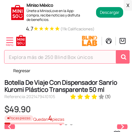
Miniso México
X
Únete a MinisoLove en la App:
Descargar
compra, recibe noticias y disfruta
de beneficios.
★
★
★
★
★
4.7
(11k Calificaciones)
Explora más de 250 Blind Box únicos
Regresar
TÉRMINOS MÁS BUSCADOS
Botella De Viaje Con Dispensador Sanrio
1
.
hello kitty
Kuromi Plástico Transparente 50 ml
2
.
spiderman
Referencia
:
2021479410105
(
3
)
3
.
peluche
$
49
.
90
4
.
osito cariñosito
4
Pocas piezas
Quedan
piezas
5
.
blind box