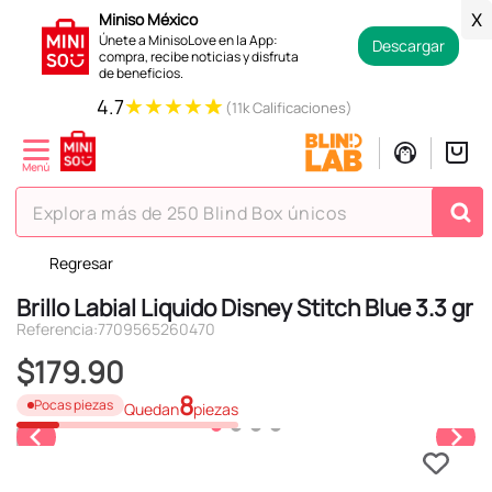
Miniso México
X
Únete a MinisoLove en la App:
Descargar
compra, recibe noticias y disfruta
de beneficios.
★
★
★
★
★
4.7
(11k Calificaciones)
Explora más de 250 Blind Box únicos
Regresar
TÉRMINOS MÁS BUSCADOS
Brillo Labial Liquido Disney Stitch Blue 3.3 gr
1
.
hello kitty
Referencia
:
7709565260470
2
.
spiderman
$
179
.
90
3
.
peluche
8
Pocas piezas
Quedan
piezas
4
.
osito cariñosito
5
.
llaveros