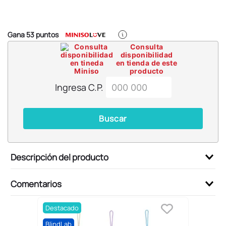
6
.
blind box
7
.
pokemon
Gana
53
puntos
8
.
bts
Consulta
disponibilidad
9
.
chiikawas
en tienda de este
producto
10
.
cosmetiquera
Ingresa C.P.
Buscar
Descripción del producto
Comentarios
Destacado
BlindLab