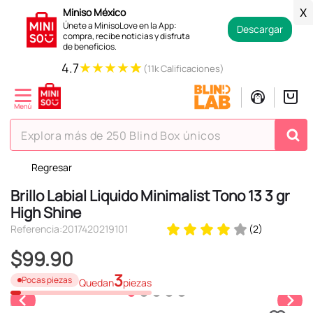
Miniso México
X
Únete a MinisoLove en la App:
Descargar
compra, recibe noticias y disfruta
de beneficios.
★
★
★
★
★
4.7
(11k Calificaciones)
Explora más de 250 Blind Box únicos
Regresar
TÉRMINOS MÁS BUSCADOS
Brillo Labial Liquido Minimalist Tono 13 3 gr
1
.
hello kitty
High Shine
2
.
spiderman
Referencia
:
2017420219101
(
2
)
3
.
peluche
$
99
.
90
4
.
osito cariñosito
3
Pocas piezas
Quedan
piezas
5
.
blind box