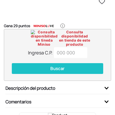
6
.
llaveros
7
.
pokemon
8
.
bts
Gana
29
puntos
9
.
toy story
Consulta
disponibilidad
10
.
chiikawas
en tienda de este
producto
Ingresa C.P.
Buscar
Descripción del producto
Comentarios