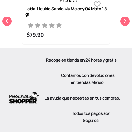
Labial Liquido Sanrio My Melody 04 Mate 1.8
L
gr
$
79
.
90
Recoge en tienda en 24 horas y gratis.
Contamos con devoluciones
en tiendas Miniso.
La ayuda que necesitas en tus compras.
Todos tus pagos son
Seguros.