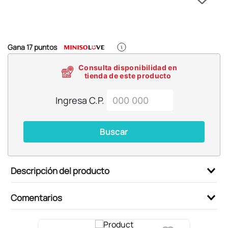
6
.
llaveros
7
.
pokemon
8
.
bts
Gana
17
puntos
9
.
toy story
Consulta disponibilidad en
10
.
chiikawas
tienda de este producto
Ingresa C.P.
Buscar
Descripción del producto
Comentarios