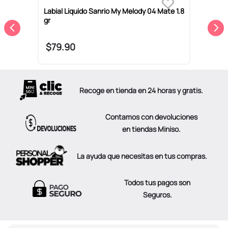
Labial Liquido Sanrio My Melody 04 Mate 1.8
L
gr
R
$
79
.
90
Recoge en tienda en 24 horas y gratis.
Contamos con devoluciones
en tiendas Miniso.
La ayuda que necesitas en tus compras.
Todos tus pagos son
Seguros.