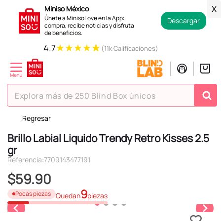
Miniso México
X
Únete a MinisoLove en la App:
Descargar
compra, recibe noticias y disfruta
de beneficios.
★
★
★
★
★
4.7
(11k Calificaciones)
Explora más de 250 Blind Box únicos
Regresar
TÉRMINOS MÁS BUSCADOS
Brillo Labial Liquido Trendy Retro Kisses 2.5
1
.
hello kitty
gr
2
.
spiderman
Referencia
:
7709143477191
3
.
peluche
$
59
.
90
4
.
osito cariñosito
9
Pocas piezas
Quedan
piezas
5
.
blind box