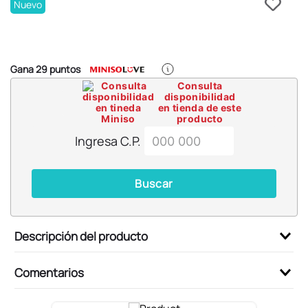
6
.
pokémon
Nuevo
7
.
llaveros
8
.
bts
Gana
29
puntos
9
.
chiikawas
Consulta
disponibilidad
10
.
toy story
en tienda de este
producto
Ingresa C.P.
Buscar
Descripción del producto
Comentarios