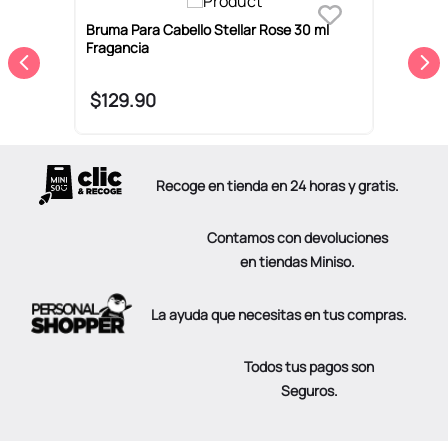
Bruma Para Cabello Stellar Rose 30 ml
B
Fragancia
F
$
129
.
90
Recoge en tienda en 24 horas y gratis.
Contamos con devoluciones
en tiendas Miniso.
La ayuda que necesitas en tus compras.
Todos tus pagos son
Seguros.