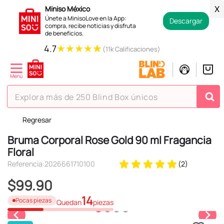
Miniso México
X
Únete a MinisoLove en la App:
Descargar
compra, recibe noticias y disfruta
de beneficios.
★
★
★
★
★
4.7
(11k Calificaciones)
Explora más de 250 Blind Box únicos
Regresar
TÉRMINOS MÁS BUSCADOS
Bruma Corporal Rose Gold 90 ml Fragancia
1
.
hello kitty
Floral
2
.
spiderman
Referencia
:
2026661710100
(
2
)
3
.
peluche
$
99
.
90
4
.
osito cariñosito
14
Pocas piezas
Quedan
piezas
5
.
blind box