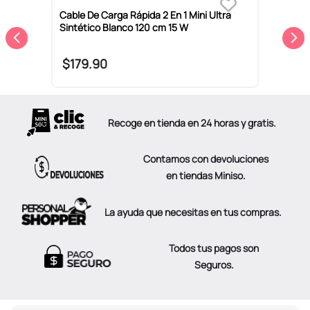
Cable De Carga Rápida 2 En 1 Mini Ultra
C
Sintético Blanco 120 cm 15 W
N
$
179
.
90
Recoge en tienda en 24 horas y gratis.
Contamos con devoluciones
en tiendas Miniso.
La ayuda que necesitas en tus compras.
Todos tus pagos son
Seguros.