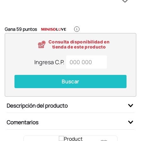
6
.
pokémon
7
.
llaveros
8
.
bts
Gana
59
puntos
9
.
chiikawas
Consulta disponibilidad en
10
.
toy story
tienda de este producto
Ingresa C.P.
Buscar
Descripción del producto
Comentarios