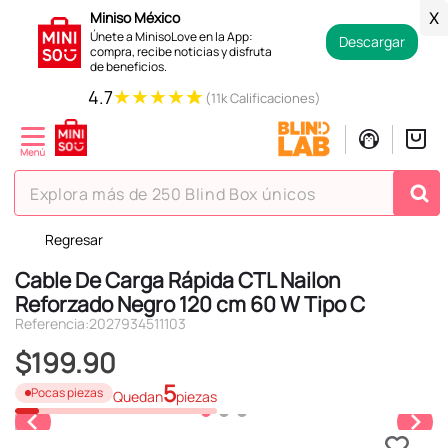
Miniso México
X
Únete a MinisoLove en la App:
Descargar
compra, recibe noticias y disfruta
de beneficios.
★
★
★
★
★
4.7
(11k Calificaciones)
Explora más de 250 Blind Box únicos
Regresar
TÉRMINOS MÁS BUSCADOS
Cable De Carga Rápida CTL Nailon
1
.
hello kitty
Reforzado Negro 120 cm 60 W Tipo C
2
.
spiderman
Referencia
:
2027934511103
3
.
peluche
$
199
.
90
4
.
osito cariñosito
5
Pocas piezas
Quedan
piezas
5
.
blind box