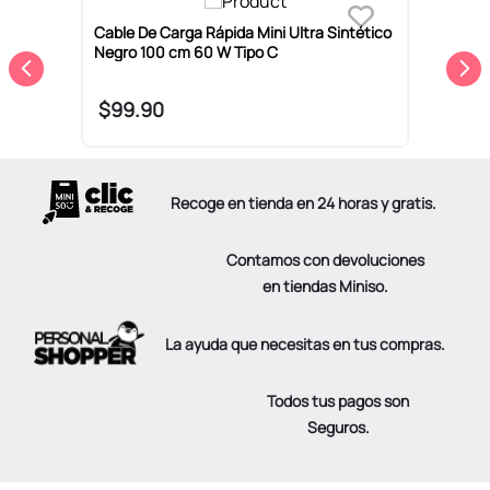
C
Cable De Carga Rápida Mini Ultra Sintético
C
Negro 100 cm 60 W Tipo C
N
$
99
.
90
Recoge en tienda en 24 horas y gratis.
Contamos con devoluciones
en tiendas Miniso.
La ayuda que necesitas en tus compras.
Todos tus pagos son
Seguros.