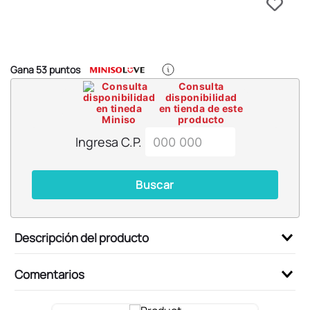
6
.
llaveros
7
.
pokemon
8
.
bts
Gana
53
puntos
9
.
toy story
Consulta
disponibilidad
10
.
chiikawas
en tienda de este
producto
Ingresa C.P.
Buscar
Descripción del producto
Comentarios