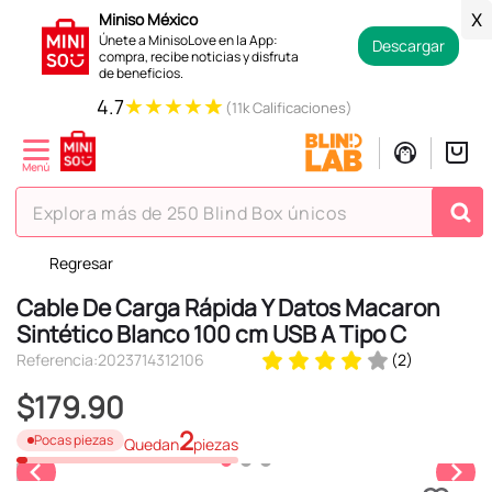
Miniso México
X
Únete a MinisoLove en la App:
Descargar
compra, recibe noticias y disfruta
de beneficios.
★
★
★
★
★
4.7
(11k Calificaciones)
Explora más de 250 Blind Box únicos
Regresar
TÉRMINOS MÁS BUSCADOS
Cable De Carga Rápida Y Datos Macaron
1
.
hello kitty
Sintético Blanco 100 cm USB A Tipo C
2
.
spiderman
Referencia
:
2023714312106
(
2
)
3
.
peluche
$
179
.
90
4
.
osito cariñosito
2
Pocas piezas
Quedan
piezas
5
.
blind box