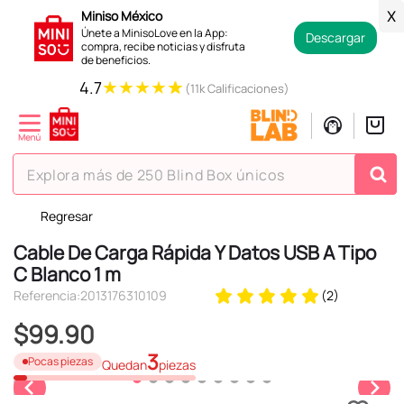
Miniso México
X
Únete a MinisoLove en la App:
Descargar
compra, recibe noticias y disfruta
de beneficios.
★
★
★
★
★
4.7
(11k Calificaciones)
Explora más de 250 Blind Box únicos
Regresar
TÉRMINOS MÁS BUSCADOS
Cable De Carga Rápida Y Datos USB A Tipo
1
.
hello kitty
C Blanco 1 m
2
.
spiderman
Referencia
:
2013176310109
(
2
)
3
.
peluche
$
99
.
90
4
.
osito cariñosito
3
Pocas piezas
Quedan
piezas
5
.
blind box