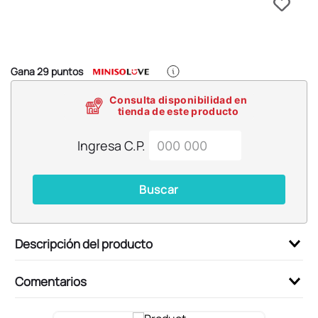
6
.
llaveros
7
.
pokemon
8
.
bts
Gana
29
puntos
9
.
toy story
Consulta disponibilidad en
10
.
chiikawas
tienda de este producto
Ingresa C.P.
Buscar
Descripción del producto
Comentarios