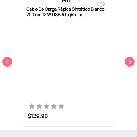
Cable De Carga Rápida Sintético Blanco
C
200 cm 12 W USB A Lightning
N
$
129
.
90