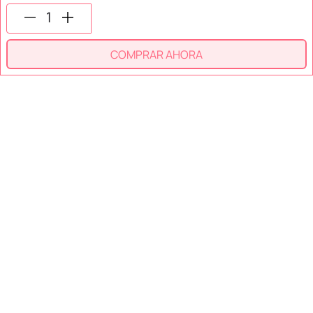
SÍGUENOS EN
COMPRAR AHORA
SECCIONES
SOPORTE
SERVICIOS
NOSOTROS
MÉTODOS DE PAGO
Miniso México. Todos los derechos reservados © 2026
Términos y Condiciones
Aviso de Privacidad