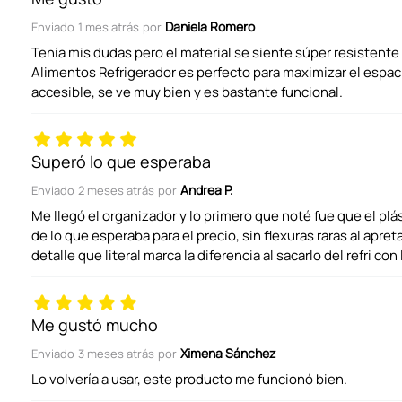
Daniela Romero
Enviado
1 mes atrás
por
Califica el producto de 1 a 5 estrellas
Tenía mis dudas pero el material se siente súper resistente
Alimentos Refrigerador es perfecto para maximizar el espaci
accesible, se ve muy bien y es bastante funcional.
Tu nombre
Superó lo que esperaba
Dirección de email
Andrea P.
Enviado
2 meses atrás
por
Me llegó el organizador y lo primero que noté fue que el plá
de lo que esperaba para el precio, sin flexuras raras al apreta
Escribe un comentario
detalle que literal marca la diferencia al sacarlo del refri c
Me gustó mucho
Ximena Sánchez
Enviado
3 meses atrás
por
Lo volvería a usar, este producto me funcionó bien.
ENVIAR COMENTARIO