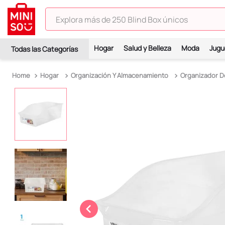
Explora más de 250 Blind Box únicos
TÉRMINOS MÁS BUSCADOS
Hogar
Salud y Belleza
Moda
Jugu
1
.
hello kitty
2
.
spiderman
Hogar
Organización Y Almacenamiento
Organizador De
3
.
peluche
4
.
osito cariñosito
5
.
blind box
6
.
llaveros
7
.
pokemon
8
.
bts
9
.
toy story
10
.
chiikawas