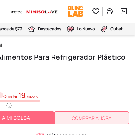
Únete a
nos de $79
Destacados
Lo Nuevo
Outlet
l
limentos Para Refrigerador Plástico
19
s
Quedan
piezas
A MI BOLSA
COMPRAR AHORA