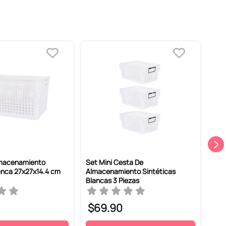
lmacenamiento
Set Mini Cesta De
Caj
anca 27x27x14.4 cm
Almacenamiento Sintéticas
Mini
Blancas 3 Piezas
12.2
$
69
.
90
$