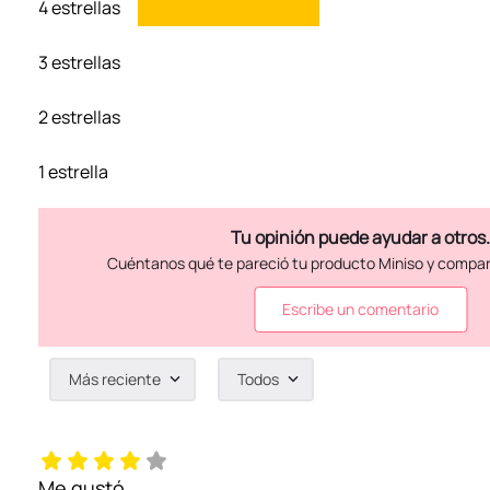
4 estrellas
3 estrellas
2 estrellas
1 estrella
Escribe un comentario
Más reciente
Todos
Agregar comentario
Título
Me gustó