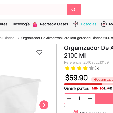
etes
Tecnología
Regreso a Clases
Licencias
Me
 Plástico
Organizador De Alimentos Para Refrigerador Plástico 2100 m
Organizador De A
2100 Ml
Referencia
:
2010932210109
(
3
)
$
59
.
90
Pocas pieza
Gana
17
puntos