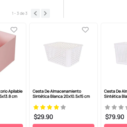
1 - 3
de
3
orio Apilable
Cesta De Almacenamiento
Cesta De A
.5x13.8 cm
Sintética Blanca 20x10.5x15 cm
Sintética Bl
$
29
.
90
$
79
.
90