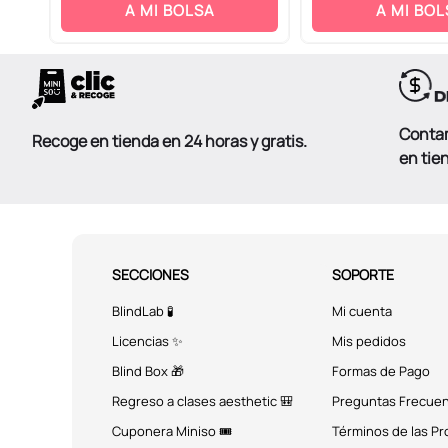
A MI BOLSA
A MI BOL
Conta
Recoge en tienda en 24 horas y gratis.
en tie
SECCIONES
SOPORTE
BlindLab 🧪
Mi cuenta
Licencias ✨
Mis pedidos
Blind Box 🎁
Formas de Pago
Regreso a clases aesthetic 🎒
Preguntas Frecue
Cuponera Miniso 🎟️
Términos de las P