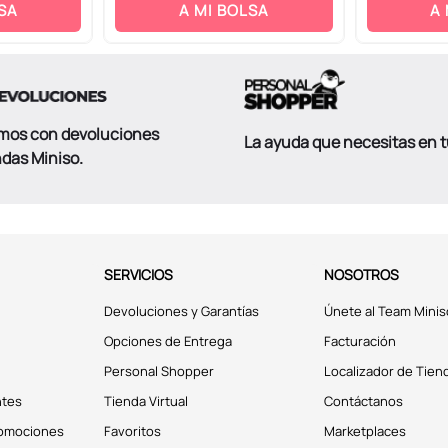
SA
A MI BOLSA
A
mos con devoluciones
La ayuda que necesitas en 
ndas Miniso.
SERVICIOS
NOSOTROS
Devoluciones y Garantías
Únete al Team Minis
Opciones de Entrega
Facturación
Personal Shopper
Localizador de Tien
ntes
Tienda Virtual
Contáctanos
romociones
Favoritos
Marketplaces