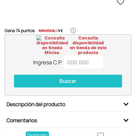
6
.
llaveros
7
.
pokemon
8
.
bts
Gana
74
puntos
9
.
chiikawas
Consulta
disponibilidad
10
.
cosmetiquera
en tienda de este
producto
Ingresa C.P.
Buscar
Descripción del producto
Comentarios
Destacado