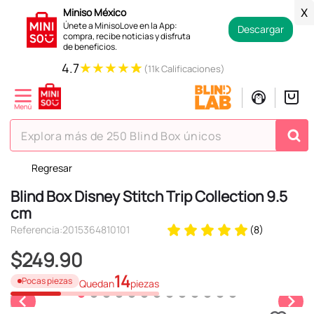
Miniso México
X
Únete a MinisoLove en la App:
Descargar
compra, recibe noticias y disfruta
de beneficios.
★
★
★
★
★
4.7
(11k Calificaciones)
Explora más de 250 Blind Box únicos
Regresar
TÉRMINOS MÁS BUSCADOS
Blind Box Disney Stitch Trip Collection 9.5
1
.
hello kitty
cm
2
.
spiderman
Referencia
:
2015364810101
(
8
)
3
.
peluche
$
249
.
90
4
.
osito cariñosito
14
Pocas piezas
Quedan
piezas
5
.
blind box