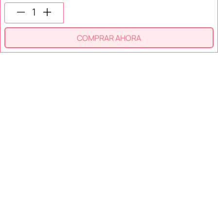
COMPRAR AHORA
SECCIONES
SOPORTE
SERVICIOS
NOSOTROS
MÉTODOS DE PAGO
Miniso México. Todos los derechos reservados © 2026
Términos y Condiciones
Aviso de Privacidad
Miniso.com.mx utiliza cookies para que tengas la mejor experiencia de