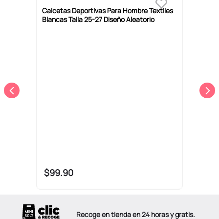
Calcetas Deportivas Para Hombre Textiles
C
Blancas Talla 25-27 Diseño Aleatorio
A
B
$
99
.
90
Recoge en tienda en 24 horas y gratis.