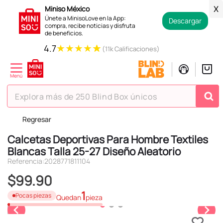
Miniso México
X
Únete a MinisoLove en la App:
Descargar
compra, recibe noticias y disfruta
de beneficios.
★
★
★
★
★
4.7
(11k Calificaciones)
Explora más de 250 Blind Box únicos
Regresar
TÉRMINOS MÁS BUSCADOS
Calcetas Deportivas Para Hombre Textiles
1
.
hello kitty
Blancas Talla 25-27 Diseño Aleatorio
2
.
spiderman
Referencia
:
2028771811104
3
.
peluche
$
99
.
90
4
.
osito cariñosito
1
Pocas piezas
Quedan
pieza
5
.
llaveros