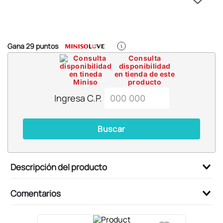
6
.
blind box
7
.
pokemon
8
.
bts
Gana
29
puntos
9
.
chiikawas
Consulta
disponibilidad
10
.
cosmetiquera
en tienda de este
producto
Ingresa C.P.
Buscar
Descripción del producto
Comentarios