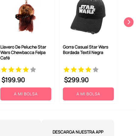
Llavero De Peluche Star
Gorra Casual Star Wars
Wars Chewbacca Felpa
Bordada Textil Negra
Café
$
199
.
90
$
299
.
90
A MI BOLSA
A MI BOLSA
DESCARGA NUESTRA APP