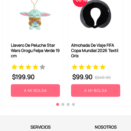
Llavero De Peluche Star
Almohada De Viaje FIFA
Wars Grogu Felpa Verde 19
Copa Mundial 2026 Textil
cm
Gris
$
199
.
90
$
99
.
90
$
249
.
90
A MI BOLSA
A MI BOLSA
SERVICIOS
NOSOTROS