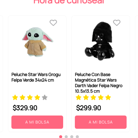
Hora de curiosear
Peluche Star Wars Grogu
Peluche Con Base
Felpa Verde 34x24 cm
Magnética Star Wars
Darth Vader Felpa Negro
10.5x13.5 cm
$
329
.
90
$
299
.
90
A MI BOLSA
A MI BOLSA