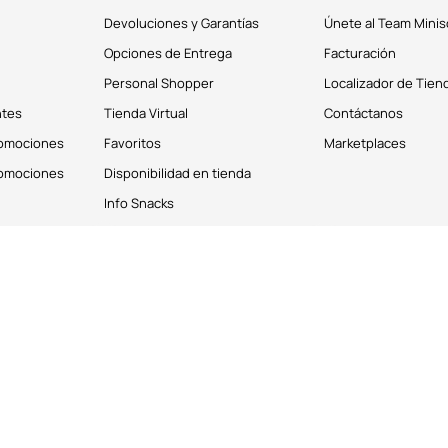
Devoluciones y Garantías
Únete al Team Minis
Opciones de Entrega
Facturación
Personal Shopper
Localizador de Tien
ntes
Tienda Virtual
Contáctanos
romociones
Favoritos
Marketplaces
romociones
Disponibilidad en tienda
Info Snacks
derechos reservados © 2026
Términos y Condiciones
os personales de los clientes. Puedes deshabilitar estas cookies desde la 