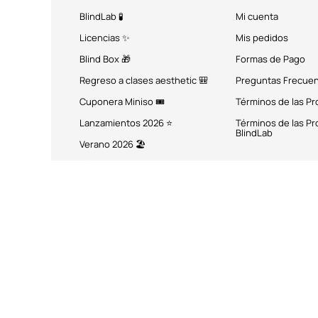
BlindLab 🧪
Mi cuenta
Licencias ✨
Mis pedidos
Blind Box 🎁
Formas de Pago
Regreso a clases aesthetic 🎒
Preguntas Frecue
Cuponera Miniso 🎟️
Términos de las P
Lanzamientos 2026 ⭐
Términos de las P
BlindLab
Verano 2026 🏖️
MÉTODOS DE PAGO
Miniso México. Todos los 
Miniso.com.mx utiliza cookies a través de las que se obtienen dat