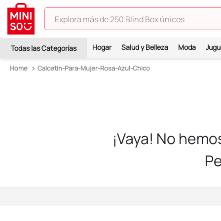
Explora más de 250 Blind Box únicos
TÉRMINOS MÁS BUSCADOS
Hogar
Salud y Belleza
Moda
Jugu
1
.
hello kitty
Calcetin-Para-Mujer-Rosa-Azul-Chico
2
.
spiderman
3
.
peluche
4
.
osito cariñosito
5
.
blind box
¡Vaya! No hemo
6
.
llaveros
Pe
7
.
pokemon
8
.
bts
9
.
toy story
10
.
chiikawas