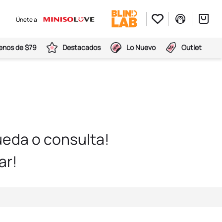
Únete a
nos de $79
Destacados
Lo Nuevo
Outlet
eda o consulta!
ar!