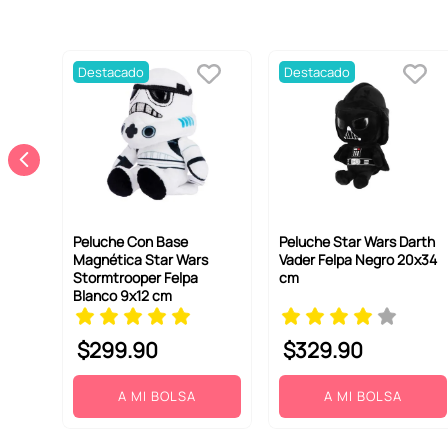
Destacado
Destacado
Peluche Con Base
Peluche Star Wars Darth
Magnética Star Wars
Vader Felpa Negro 20x34
Stormtrooper Felpa
cm
Blanco 9x12 cm
$
299
.
90
$
329
.
90
A MI BOLSA
A MI BOLSA