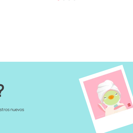
?
estros nuevos