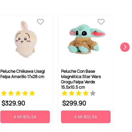
Peluche Chiikawa Usagi
Peluche Con Base
Felpa Amarillo 17x28 cm
Magnética Star Wars
Grogu Felpa Verde
15.5x10.5 cm
$
329
.
90
$
299
.
90
A MI BOLSA
A MI BOLSA