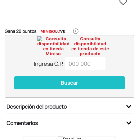
6
.
pokémon
7
.
llaveros
8
.
bts
Gana
20
puntos
9
.
chiikawas
Consulta
disponibilidad
10
.
toy story
en tienda de este
producto
Ingresa C.P.
Buscar
Descripción del producto
Comentarios