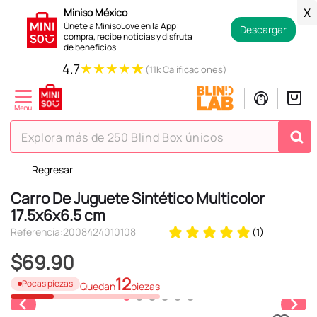
Miniso México
X
Únete a MinisoLove en la App:
Descargar
compra, recibe noticias y disfruta
de beneficios.
★
★
★
★
★
4.7
(11k Calificaciones)
Explora más de 250 Blind Box únicos
Regresar
TÉRMINOS MÁS BUSCADOS
Carro De Juguete Sintético Multicolor
1
.
hello kitty
17.5x6x6.5 cm
2
.
spiderman
Referencia
:
2008424010108
(
1
)
3
.
peluche
$
69
.
90
4
.
osito cariñosito
12
Pocas piezas
Quedan
piezas
5
.
blind box