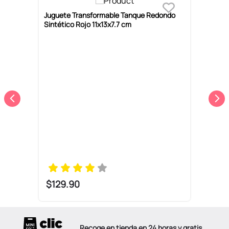
Juguete Transformable Tanque Redondo
S
Sintético Rojo 11x13x7.7 cm
T
c
$
129
.
90
Recoge en tienda en 24 horas y gratis.