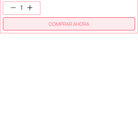
SÍGUENOS EN
COMPRAR AHORA
SECCIONES
SOPORTE
SERVICIOS
NOSOTROS
MÉTODOS DE PAGO
Miniso México. Todos los derechos reservados © 2026
Términos y Condiciones
Aviso de Privacidad