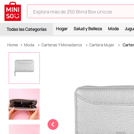
Explora más de 250 Blind Box únicos
TÉRMINOS MÁS BUSCADOS
Hogar
Salud y Belleza
Moda
Jugu
1
.
hello kitty
2
.
spiderman
Moda
Carteras Y Monederos
Cartera Mujer
Carter
3
.
peluche
4
.
osito cariñosito
5
.
blind box
6
.
pokémon
7
.
llaveros
8
.
bts
9
.
chiikawas
10
.
toy story