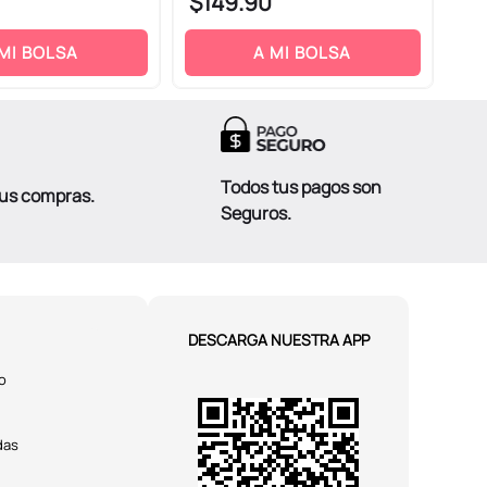
$
149
.
90
$
1
 MI BOLSA
A MI BOLSA
Todos tus pagos son
tus compras.
Seguros.
DESCARGA NUESTRA APP
o
das