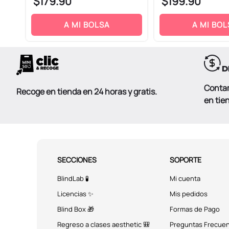
$
179
.
90
$
199
.
90
ENVIAR COMENTARIO
A MI BOLSA
A MI BOL
Conta
Recoge en tienda en 24 horas y gratis.
en tie
SECCIONES
SOPORTE
BlindLab 🧪
Mi cuenta
Licencias ✨
Mis pedidos
Blind Box 🎁
Formas de Pago
Regreso a clases aesthetic 🎒
Preguntas Frecue