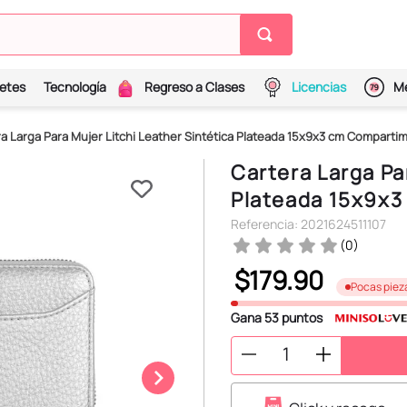
etes
Tecnología
Regreso a Clases
Licencias
Me
a Larga Para Mujer Litchi Leather Sintética Plateada 15x9x3 cm Comparti
Cartera Larga Pa
Plateada 15x9x3
Referencia
:
2021624511107
(
0
)
$
179
.
90
Pocas piez
Gana
53
puntos