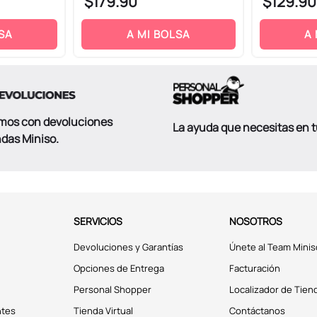
$
179
.
90
$
129
.
90
SA
A MI BOLSA
A
mos con devoluciones
La ayuda que necesitas en 
ndas Miniso.
SERVICIOS
NOSOTROS
Devoluciones y Garantías
Únete al Team Minis
Opciones de Entrega
Facturación
Personal Shopper
Localizador de Tien
ntes
Tienda Virtual
Contáctanos