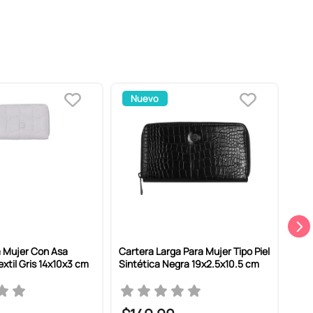
Nuevo
a Mujer Con Asa
Cartera Larga Para Mujer Tipo Piel
Car
xtil Gris 14x10x3 cm
Sintética Negra 19x2.5x10.5 cm
Sint