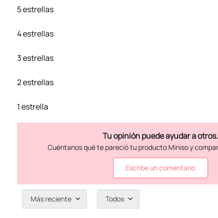
5 estrellas
4 estrellas
3 estrellas
2 estrellas
1 estrella
Escribe un comentario
Más reciente
Todos
Agregar comentario