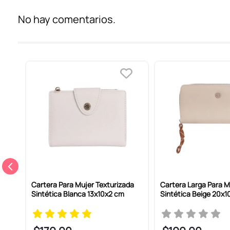
Título
No hay comentarios.
Califica el producto de 1 a 5 estrellas
Tu nombre
Dirección de email
Escribe un comentario
gada
Cartera Para Mujer Texturizada
Cartera Larga Para M
Sintética Blanca 13x10x2 cm
Sintética Beige 20x