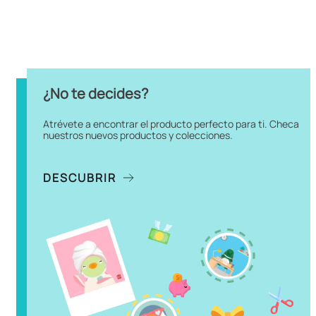
9
.
toy story
Hora de curiosear
10
.
chiikawas
Destacado
Destacado
Peluche Con Base
Peluche Star Wars Darth
Magnética Star Wars
Vader Felpa Negro 20x34 cm
Stormtrooper Felpa Blanco
9x12 cm
Cargando comentarios…
Cargando comentarios…
$
299
.
90
$
329
.
90