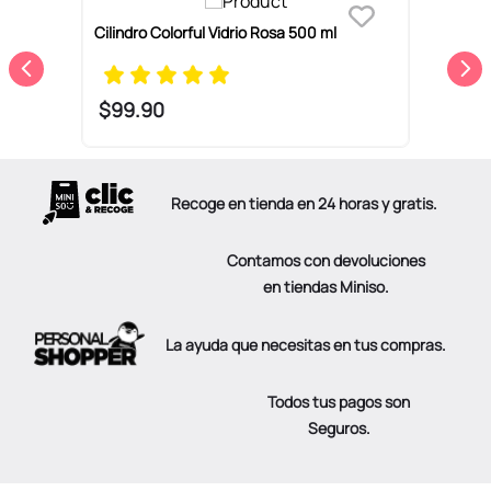
Cilindro Colorful Vidrio Rosa 500 ml
C
V
$
99
.
90
Recoge en tienda en 24 horas y gratis.
Contamos con devoluciones
en tiendas Miniso.
La ayuda que necesitas en tus compras.
Todos tus pagos son
Seguros.