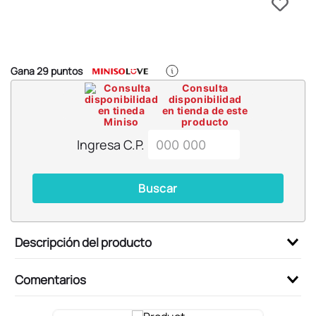
6
.
blind box
7
.
pokemon
8
.
bts
Gana
29
puntos
9
.
chiikawas
Consulta
disponibilidad
10
.
cosmetiquera
en tienda de este
producto
Ingresa C.P.
Buscar
Descripción del producto
Comentarios