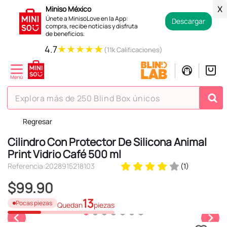
Miniso México
X
Únete a MinisoLove en la App:
Descargar
compra, recibe noticias y disfruta
de beneficios.
★
★
★
★
★
4.7
(11k Calificaciones)
Explora más de 250 Blind Box únicos
Regresar
TÉRMINOS MÁS BUSCADOS
Cilindro Con Protector De Silicona Animal
1
.
hello kitty
Print Vidrio Café 500 ml
2
.
spiderman
Referencia
:
2028915218103
(
1
)
3
.
peluche
$
99
.
90
4
.
osito cariñosito
13
Pocas piezas
Quedan
piezas
5
.
llaveros