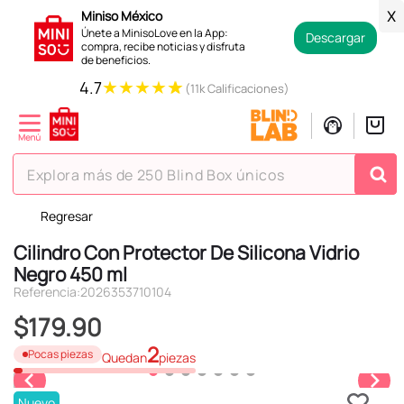
Miniso México
X
Únete a MinisoLove en la App:
Descargar
compra, recibe noticias y disfruta
de beneficios.
★
★
★
★
★
4.7
(11k Calificaciones)
Explora más de 250 Blind Box únicos
Regresar
TÉRMINOS MÁS BUSCADOS
Cilindro Con Protector De Silicona Vidrio
1
.
hello kitty
Negro 450 ml
2
.
spiderman
Referencia
:
2026353710104
3
.
peluche
$
179
.
90
4
.
osito cariñosito
2
Pocas piezas
Quedan
piezas
5
.
blind box
Nuevo