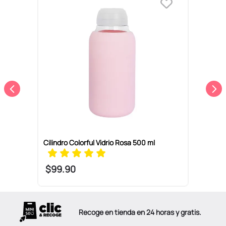
00
Cilindro Colorful Vidrio Rosa 500 ml
C
$
99
.
90
Recoge en tienda en 24 horas y gratis.