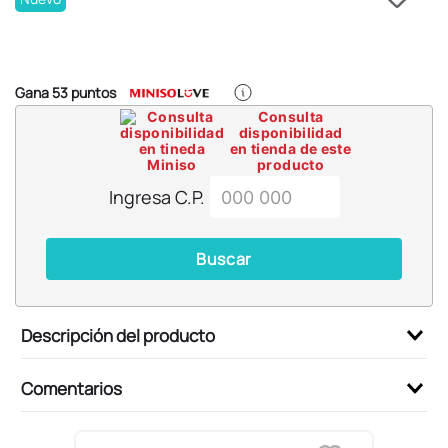
6
.
pokemon
7
.
llaveros
8
.
bts
Gana
53
puntos
9
.
chiikawas
Consulta
disponibilidad
10
.
toy story
en tienda de este
producto
Ingresa C.P.
Buscar
Descripción del producto
Comentarios