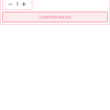
COMPRAR AHORA
SECCIONES
SOPORTE
SERVICIOS
NOSOTROS
MÉTODOS DE PAGO
Miniso México. Todos los derechos reservados © 2026
Términos y Condiciones
Aviso de Privacidad
Miniso.com.mx utiliza cookies para que tengas la mejor experiencia de