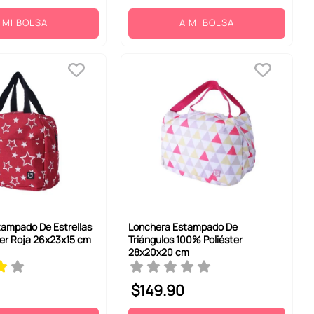
 MI BOLSA
A MI BOLSA
ampado De Estrellas
Lonchera Estampado De
er Roja 26x23x15 cm
Triángulos 100% Poliéster
28x20x20 cm
$
149
.
90