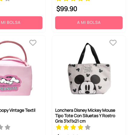
$
99
.
90
 MI BOLSA
A MI BOLSA
opy Vintage Textil
Lonchera Disney Mickey Mouse
Tipo Tote Con Siluetas Y Rostro
Gris 31x11x21 cm