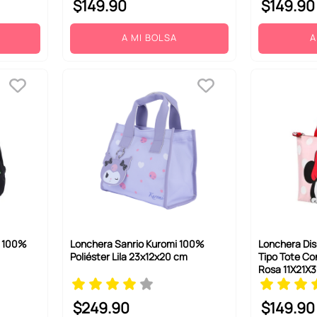
$
149
.
90
$
149
.
90
A MI BOLSA
A
d 100%
Lonchera Sanrio Kuromi 100%
Lonchera Di
Poliéster Lila 23x12x20 cm
Tipo Tote Co
Rosa 11X21X
$
249
.
90
$
149
.
90