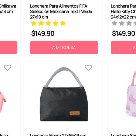
Chiikawa
Lonchera Para Alimentos FIFA
Lonchera Par
2x18 cm
Selección Mexicana Textil Verde
Hello Kitty C
27x19 cm
24x12x22 cm
$
149
.
90
$
149
.
90
A MI BOLSA
A
Rosa
Lonchera Negra 27x16x19 cm
Lonchera San