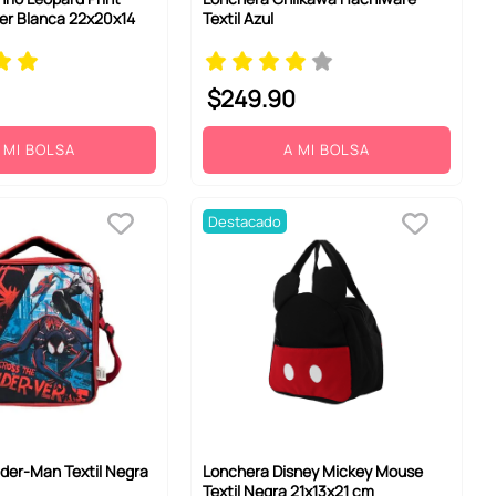
er Blanca 22x20x14
Textil Azul
$
249
.
90
 MI BOLSA
A MI BOLSA
Destacado
der-Man Textil Negra
Lonchera Disney Mickey Mouse
Textil Negra 21x13x21 cm