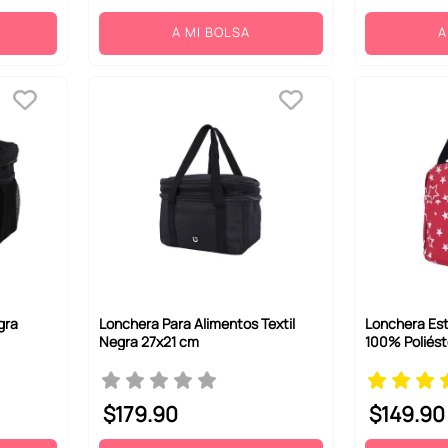
A MI BOLSA
A
gra
Lonchera Para Alimentos Textil
Lonchera Est
Negra 27x21 cm
100% Poliést
$
179
.
90
$
149
.
90