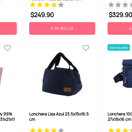
$
249
.
90
$
329
.
9
A MI BOLSA
A
Destacado
dy 99%
Lonchera Lisa Azul 23.5x15x16.5
Lonchera 100
31x21x11
cm
27x19x16 cm