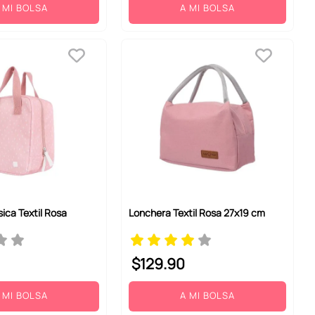
 MI BOLSA
A MI BOLSA
ica Textil Rosa
Lonchera Textil Rosa 27x19 cm
$
129
.
90
 MI BOLSA
A MI BOLSA