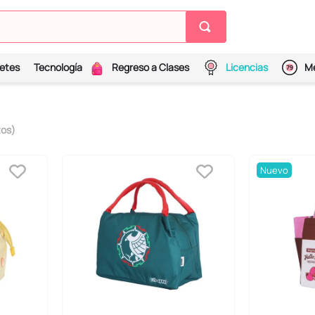
etes
Tecnología
Regreso a Clases
Licencias
Me
tos
Nuevo