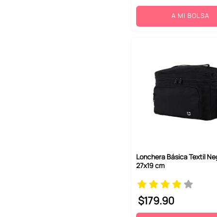
A MI BOLSA
Lonchera Básica Textil Ne
27x19 cm
$
179
.
90