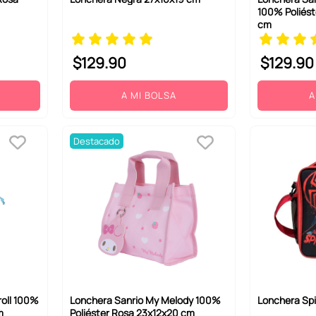
100% Poliést
cm
$
129
.
90
$
129
.
90
A MI BOLSA
A
Destacado
oll 100%
Lonchera Sanrio My Melody 100%
Lonchera Spi
m
Poliéster Rosa 23x12x20 cm