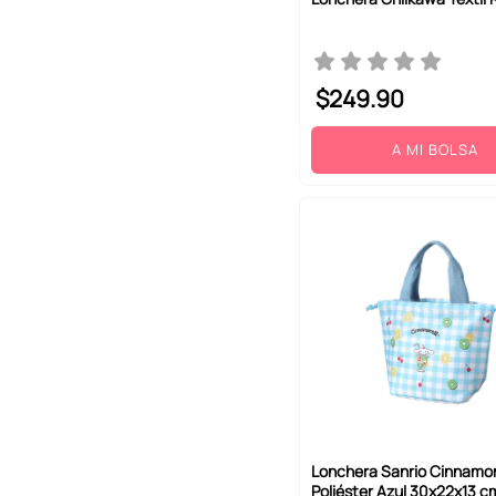
$
249
.
90
A MI BOLSA
Lonchera Sanrio Cinnamor
Poliéster Azul 30x22x13 c