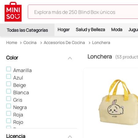
Explora más de 250 Blind Box únicos
TÉRMINOS MÁS BUSCADOS
Hogar
Salud y Belleza
Moda
Jugu
1
.
hello kitty
Cocina
Accesorios De Cocina
Lonchera
2
.
spiderman
Lonchera
3
.
peluche
53
produc
Color
4
.
osito cariñosito
Amarilla
Azul
5
.
llaveros
Beige
6
.
blind box
Blanca
Gris
7
.
pokemon
Negra
8
.
bts
Roja
9
.
chiikawas
Rojo
Rosa
10
.
cosmetiquera
Licencia
Verde