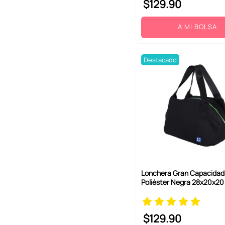
$
129
.
90
A MI BOLSA
Destacado
Lonchera Gran Capacida
Poliéster Negra 28x20x20
$
129
.
90