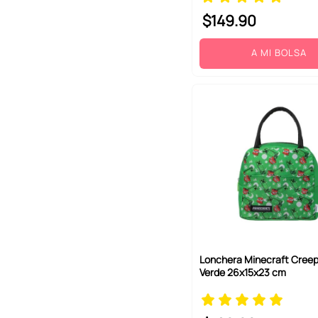
$
149
.
90
A MI BOLSA
Lonchera Minecraft Creepe
Verde 26x15x23 cm