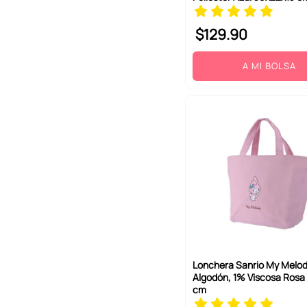
$
129
.
90
A MI BOLSA
Lonchera Sanrio My Melo
Algodón, 1% Viscosa Rosa 
cm