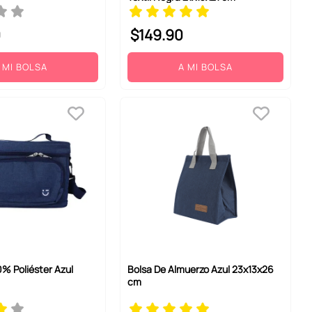
0
$
149
.
90
 MI BOLSA
A MI BOLSA
% Poliéster Azul
Bolsa De Almuerzo Azul 23x13x26
cm