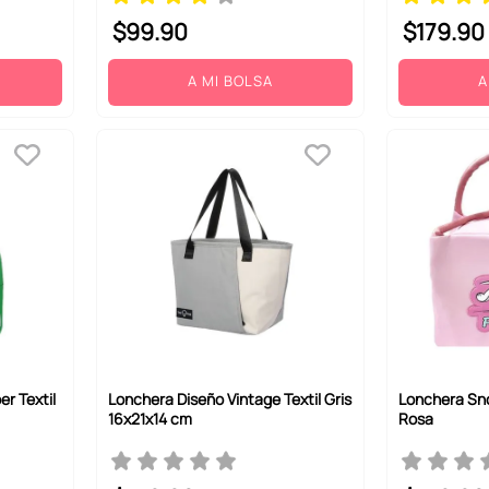
$
99
.
90
$
179
.
90
A MI BOLSA
A
r Textil
Lonchera Diseño Vintage Textil Gris
Lonchera Sno
16x21x14 cm
Rosa