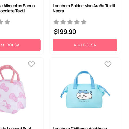
a Alimentos Sanrio
Lonchera Spider-Man Araña Textil
hocolate Textil
Negra
$
199
.
90
 MI BOLSA
A MI BOLSA
rio Leopard Print
Lonchera Chiikawa Hachiware