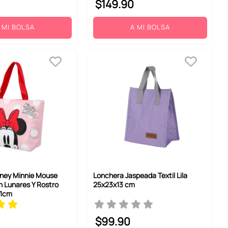
$
149
.
90
 MI BOLSA
A MI BOLSA
sney Minnie Mouse
Lonchera Jaspeada Textil Lila
n Lunares Y Rostro
25x23x13 cm
31cm
$
99
.
90