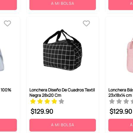
A MI BOLSA
A
d 100%
Lonchera Diseño De Cuadros Textil
Lonchera Bás
Negra 28x20 Cm
23x18x14 cm
$
129
.
90
$
129
.
90
A MI BOLSA
A