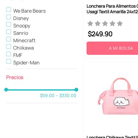
Lonchera Para Alimentos 
We Bare Bears
Usagi Textil Amarilla 24x1
Disney
Snoopy
$
249
.
90
Sanrio
Minecraft
Chiikawa
A MI BOLSA
FMF
Spider-Man
$59.00
–
$330.00
Lonchera Chiikawa Textil 