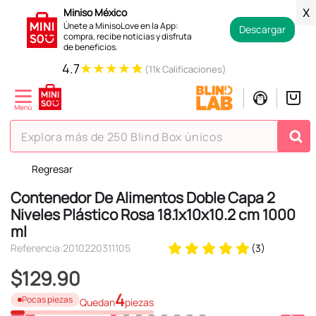
Miniso México
X
Únete a MinisoLove en la App:
Descargar
compra, recibe noticias y disfruta
de beneficios.
★
★
★
★
★
4.7
(11k Calificaciones)
Explora más de 250 Blind Box únicos
Regresar
TÉRMINOS MÁS BUSCADOS
Contenedor De Alimentos Doble Capa 2
1
.
hello kitty
Niveles Plástico Rosa 18.1x10x10.2 cm 1000
2
.
spiderman
ml
3
.
peluche
Referencia
:
2010220311105
(
3
)
4
.
osito cariñosito
$
129
.
90
5
.
llaveros
4
Pocas piezas
Quedan
piezas