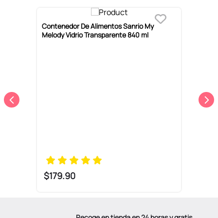
-
2
ón
Contenedor De Alimentos Sanrio My
C
Melody Vidrio Transparente 840 ml
P
$
179
.
90
Recoge en tienda en 24 horas y gratis.