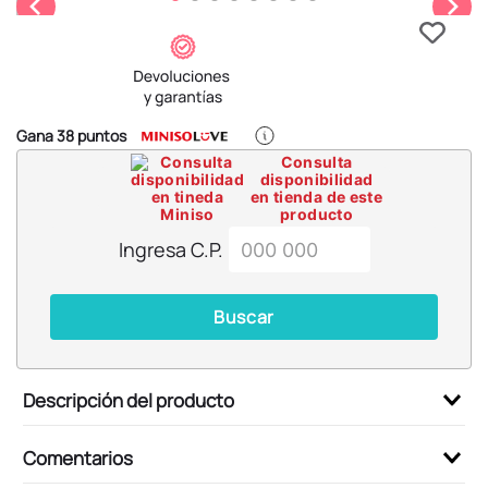
6
.
blind box
7
.
pokemon
8
.
bts
9
.
chiikawas
Gana
38
puntos
10
.
cosmetiquera
Consulta
disponibilidad
en tienda de este
producto
Ingresa C.P.
Buscar
Descripción del producto
Comentarios