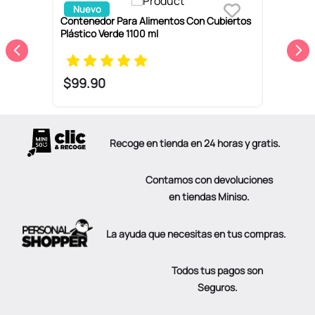
Nuevo
ón
Contenedor Para Alimentos Con Cubiertos
C
Plástico Verde 1100 ml
C
2
$
99
.
90
Recoge en tienda en 24 horas y gratis.
Contamos con devoluciones
en tiendas Miniso.
La ayuda que necesitas en tus compras.
Todos tus pagos son
Seguros.