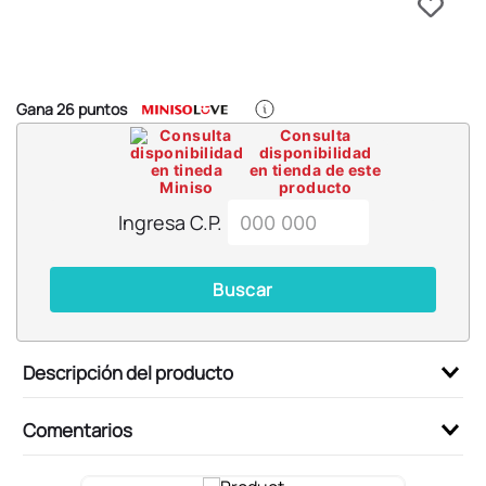
6
.
llaveros
7
.
pokemon
8
.
bts
Gana
26
puntos
9
.
toy story
Consulta
disponibilidad
10
.
chiikawas
en tienda de este
producto
Ingresa C.P.
Buscar
Descripción del producto
Comentarios