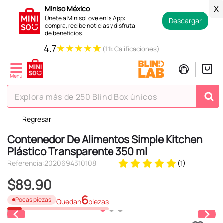
Miniso México
X
Únete a MinisoLove en la App:
Descargar
compra, recibe noticias y disfruta
de beneficios.
★
★
★
★
★
4.7
(11k Calificaciones)
Explora más de 250 Blind Box únicos
Regresar
TÉRMINOS MÁS BUSCADOS
Contenedor De Alimentos Simple Kitchen
1
.
hello kitty
Plástico Transparente 350 ml
2
.
spiderman
Referencia
:
2020694310108
(
1
)
3
.
peluche
$
89
.
90
4
.
osito cariñosito
6
Pocas piezas
Quedan
piezas
5
.
blind box