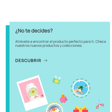
9
.
chiikawas
Hora de curiosear
10
.
cosmetiquera
Destacado
Destacado
Peluche Star Wars Darth
Peluche Con Base
Vader Felpa Negro 20x34 cm
Magnética Star Wars
Stormtrooper Felpa Blanco
9x12 cm
$
329
.
90
$
299
.
90