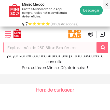
Miniso México
X
Únete a MinisoLove en la App:
Descargar
compra, recibe noticias y disfruta
de beneficios.
★
★
★
★
★
4.7
(11k Calificaciones)
TÉRMINOS MÁS BUSCADOS
Explora más de 250 Blind Box únicos
1
.
hello kitty
2
.
spiderman
3
.
peluche
4
.
osito cariñosito
5
.
llaveros
¡Vaya! No hemos encontrado nada para tu búsqueda o
6
.
blind box
consulta!
7
.
pokemon
Pero estás en Miniso ¡Déjate inspirar!
8
.
bts