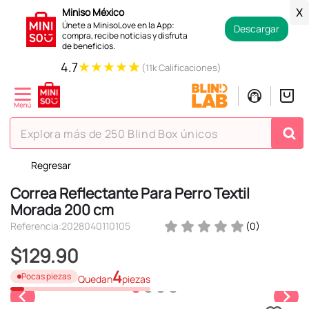
Miniso México
X
Únete a MinisoLove en la App:
Descargar
compra, recibe noticias y disfruta
de beneficios.
★
★
★
★
★
4.7
(11k Calificaciones)
Explora más de 250 Blind Box únicos
Regresar
TÉRMINOS MÁS BUSCADOS
Correa Reflectante Para Perro Textil
1
.
hello kitty
Morada 200 cm
2
.
spiderman
Referencia
:
2028040110105
(
0
)
3
.
peluche
$
129
.
90
4
.
osito cariñosito
4
Pocas piezas
Quedan
piezas
5
.
llaveros