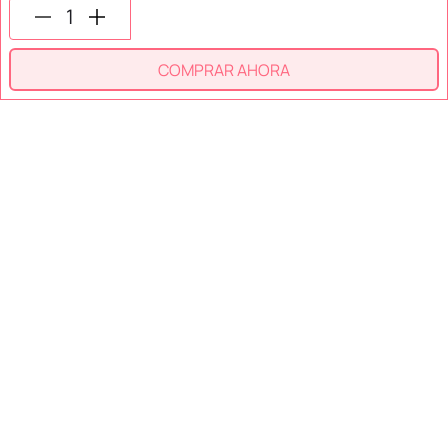
SÍGUENOS EN
COMPRAR AHORA
SECCIONES
SOPORTE
SERVICIOS
NOSOTROS
MÉTODOS DE PAGO
Miniso México. Todos los derechos reservados © 2026
Términos y Condiciones
Aviso de Privacidad