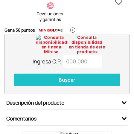
6
.
blind box
7
.
pokemon
8
.
bts
Gana
38
puntos
9
.
chiikawas
Consulta
disponibilidad
10
.
cosmetiquera
en tienda de este
producto
Ingresa C.P.
Buscar
Descripción del producto
Comentarios