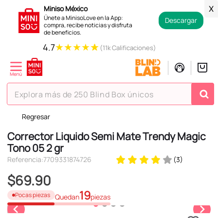
Miniso México
X
Únete a MinisoLove en la App:
Descargar
compra, recibe noticias y disfruta
de beneficios.
★
★
★
★
★
4.7
(11k Calificaciones)
Explora más de 250 Blind Box únicos
Regresar
TÉRMINOS MÁS BUSCADOS
Corrector Liquido Semi Mate Trendy Magic
1
.
hello kitty
Tono 05 2 gr
2
.
spiderman
Referencia
:
7709331874726
(
3
)
3
.
peluche
$
69
.
90
4
.
osito cariñosito
19
Pocas piezas
Quedan
piezas
5
.
llaveros