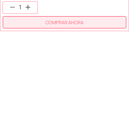
SÍGUENOS EN
COMPRAR AHORA
SECCIONES
SOPORTE
SERVICIOS
NOSOTROS
MÉTODOS DE PAGO
Miniso México. Todos los derechos reservados © 2026
Términos y Condiciones
Aviso de Privacidad