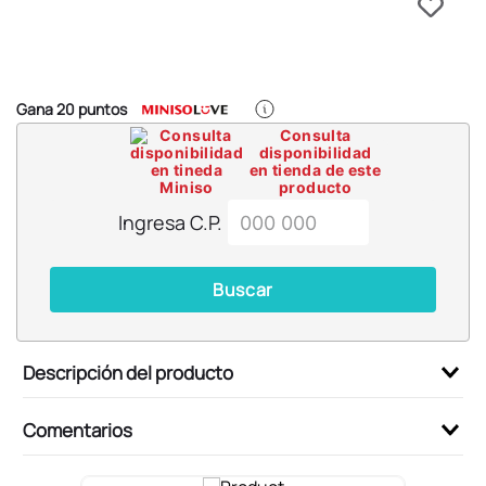
6
.
blind box
7
.
pokemon
8
.
bts
Gana
20
puntos
9
.
chiikawas
Consulta
disponibilidad
10
.
cosmetiquera
en tienda de este
producto
Ingresa C.P.
Buscar
Descripción del producto
Comentarios