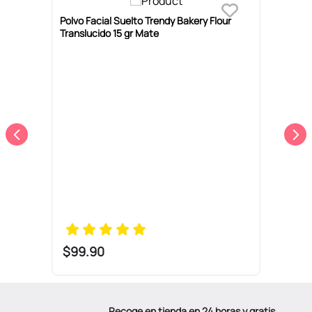
Polvo Facial Suelto Trendy Bakery Flour
Translucido 15 gr Mate
I
$
99
.
90
Recoge en tienda en 24 horas y gratis.